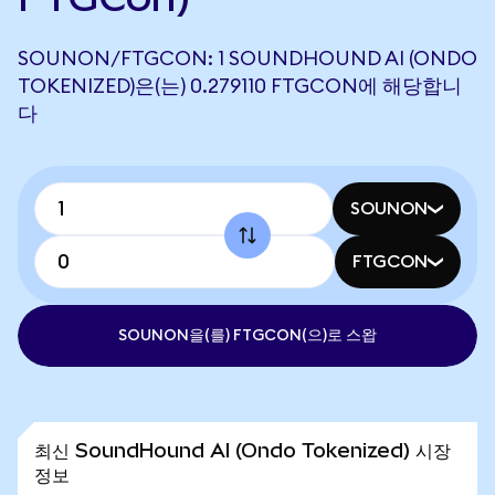
SOUNON/FTGCON: 1 SOUNDHOUND AI (ONDO
TOKENIZED)은(는) 0.279110 FTGCON에 해당합니
다
SOUNON
FTGCON
SOUNON을(를) FTGCON(으)로 스왑
최신 SoundHound AI (Ondo Tokenized) 시장
정보