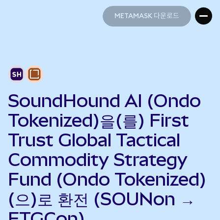
METAMASK 다운로드
METAMASK 다운로드
SoundHound AI (Ondo
Tokenized)을(를) First
Trust Global Tactical
Commodity Strategy
Fund (Ondo Tokenized)
(으)로 환전 (SOUNon →
FTGCon)