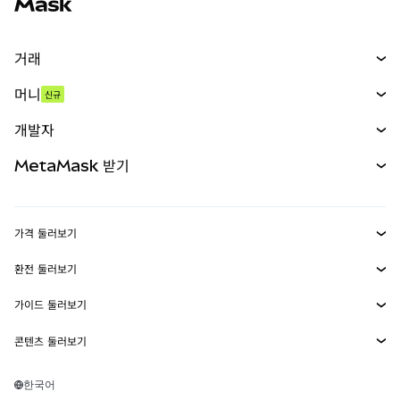
거래
스왑
머니
신규
예측 시장
신규
매수
개발자
무기한 선물
신규
카드
문서 보기
MetaMask 받기
실물자산
mUSD
신규
대시보드
Transaction Shield
수익 창출
Smart Accounts Kit
에이전트 지갑
신규
가격 둘러보기
임베디드 지갑
Snaps
비트코인 가격
환전 둘러보기
MetaMask Connect
이더리움 가격
보상
신규
BTC를 USD로 환전
솔라나 가격
가이드 둘러보기
Snaps
보안
ETH를 USD로 환전
BTC 매수
시바이누 가격
USDT를 INR로 환전
콘텐츠 둘러보기
웹3 서비스
고객 지원
ETH 매수
페페 가격
비트코인 지갑
BTC를 USDT로 환전
SOL 매수
채용
테더 가격
솔라나 지갑
한국어
BTC를 INR로 환전