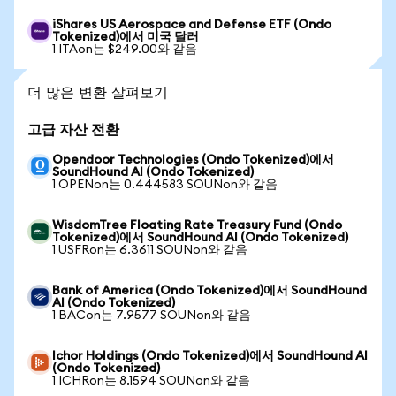
iShares US Aerospace and Defense ETF (Ondo
Tokenized)에서 미국 달러
1 ITAon는 $249.00와 같음
더 많은 변환 살펴보기
고급 자산 전환
Opendoor Technologies (Ondo Tokenized)에서
SoundHound AI (Ondo Tokenized)
1 OPENon는 0.444583 SOUNon와 같음
WisdomTree Floating Rate Treasury Fund (Ondo
Tokenized)에서 SoundHound AI (Ondo Tokenized)
1 USFRon는 6.3611 SOUNon와 같음
Bank of America (Ondo Tokenized)에서 SoundHound
AI (Ondo Tokenized)
1 BACon는 7.9577 SOUNon와 같음
Ichor Holdings (Ondo Tokenized)에서 SoundHound AI
(Ondo Tokenized)
1 ICHRon는 8.1594 SOUNon와 같음