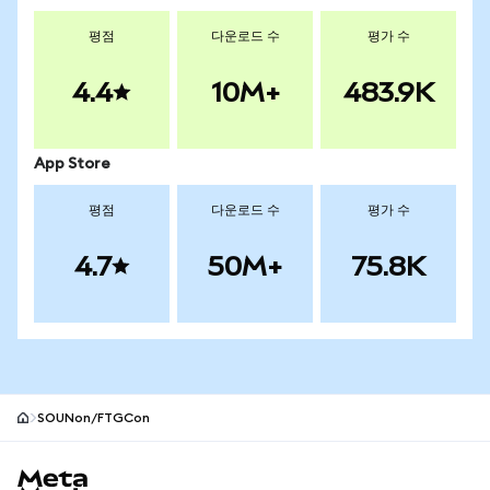
평점
다운로드 수
평가 수
4.4
10M+
483.9K
App Store
평점
다운로드 수
평가 수
4.7
50M+
75.8K
SOUNon/FTGCon
MetaMask 사이트 바닥글