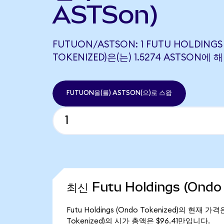
ASTSon)
FUTUON/ASTSON: 1 FUTU HOLDINGS
TOKENIZED)은(는) 1.5274 ASTSON
FUTUON을(를) ASTSON(으)로 스왑
최신 Futu Holdings (Ondo
Futu Holdings (Ondo Tokenized)의 현재 가
Tokenized)의 시가 총액은 $96.41만입니다.