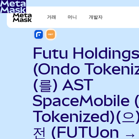
거래
머니
개발자
Futu Holding
(Ondo Tokeni
(를) AST
SpaceMobile 
Tokenized)(으
전 (FUTUon →