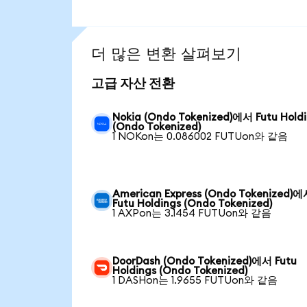
더 많은 변환 살펴보기
고급 자산 전환
Nokia (Ondo Tokenized)에서 Futu Hold
(Ondo Tokenized)
1 NOKon는 0.086002 FUTUon와 같음
American Express (Ondo Tokenized)
Futu Holdings (Ondo Tokenized)
1 AXPon는 3.1454 FUTUon와 같음
DoorDash (Ondo Tokenized)에서 Futu
Holdings (Ondo Tokenized)
1 DASHon는 1.9655 FUTUon와 같음