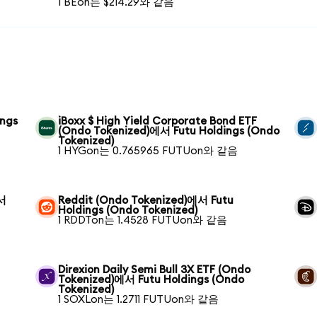
1 BEon는 $214.29와 같음
ings
iBoxx $ High Yield Corporate Bond ETF
(Ondo Tokenized)에서 Futu Holdings (Ondo
Tokenized)
1 HYGon는 0.765965 FUTUon와 같음
에서
Reddit (Ondo Tokenized)에서 Futu
Holdings (Ondo Tokenized)
1 RDDTon는 1.4528 FUTUon와 같음
Direxion Daily Semi Bull 3X ETF (Ondo
Tokenized)에서 Futu Holdings (Ondo
Tokenized)
1 SOXLon는 1.2711 FUTUon와 같음