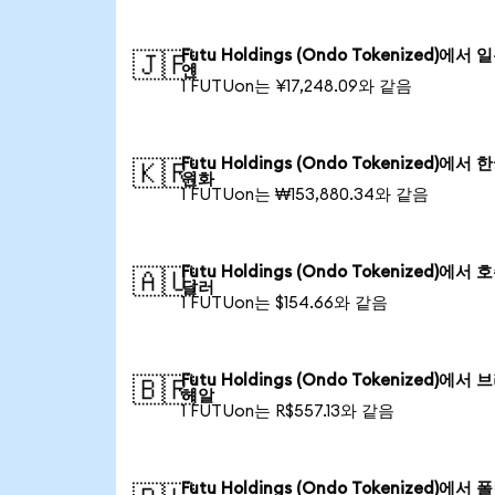
Futu Holdings (Ondo Tokenized)에서 
🇯🇵
엔
1 FUTUon는 ¥17,248.09와 같음
Futu Holdings (Ondo Tokenized)에서 
🇰🇷
원화
1 FUTUon는 ₩153,880.34와 같음
Futu Holdings (Ondo Tokenized)에서 
🇦🇺
달러
1 FUTUon는 $154.66와 같음
Futu Holdings (Ondo Tokenized)에서
🇧🇷
헤알
1 FUTUon는 R$557.13와 같음
Futu Holdings (Ondo Tokenized)에서