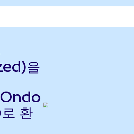
s
zed)을
(Ondo
)로 환