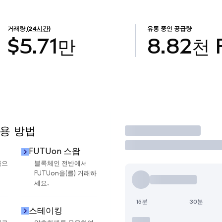
거래량
(24시간)
유통 중인 공급량
$5.71만
8.82천
사용 방법
거래
FUTUon 스왑
금으
블록체인 전반에서
FUTUon을(를) 거래하
세요.
15분
30분
스테이킹