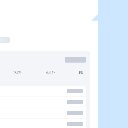
1시간
4시간
1일