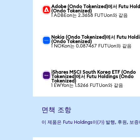
Adobe (Ondo Tokenized)에서 Futu Hold
(Ondo Tokenized)
1 ADBEon는 2.3658 FUTUon와 같음
Nokia (Ondo Tokenized)에서 Futu Hold
(Ondo Tokenized)
1 NOKon는 0.087467 FUTUon와 같음
iShares MSCI South Korea ETF (Ondo
Tokenized)에서 Futu Holdings (Ondo
Tokenized)
1 EWYon는 1.5266 FUTUon와 같음
면책 조항
이 제품은 Futu Holdings이(가) 발행, 