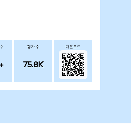
 수
평가 수
다운로드
+
75.8K