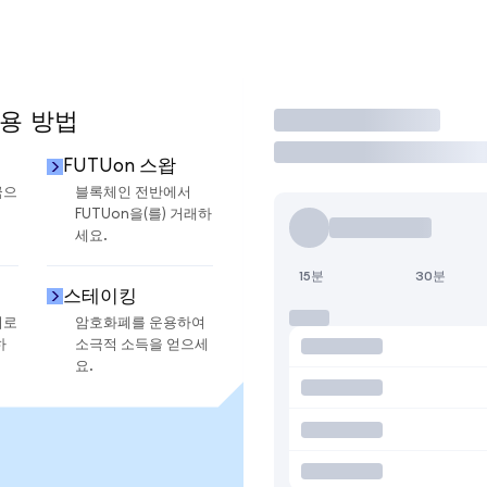
사용 방법
거래
FUTUon 스왑
금으
블록체인 전반에서
FUTUon을(를) 거래하
세요.
15분
30분
스테이킹
지로
암호화폐를 운용하여
하
소극적 소득을 얻으세
요.