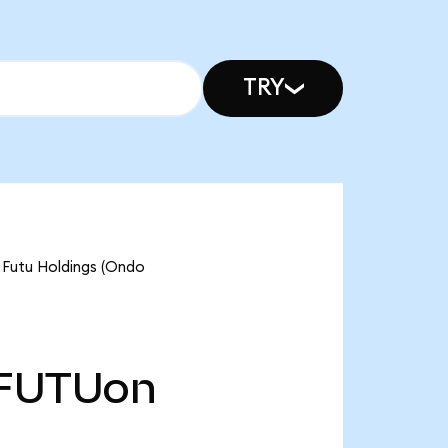
TRY
tu Holdings (Ondo
FUTUon