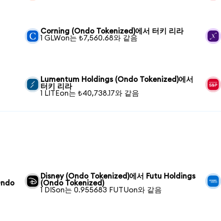
Corning (Ondo Tokenized)에서 터키 리라
1 GLWon는 ₺7,560.68와 같음
Lumentum Holdings (Ondo Tokenized)에서
터키 리라
1 LITEon는 ₺40,738.17와 같음
Disney (Ondo Tokenized)에서 Futu Holdings
Ondo
(Ondo Tokenized)
1 DISon는 0.955683 FUTUon와 같음