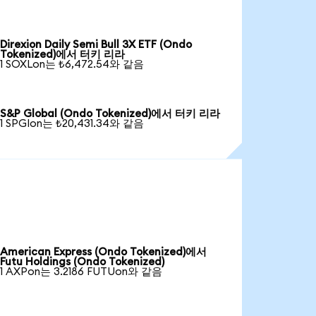
Direxion Daily Semi Bull 3X ETF (Ondo
Tokenized)에서 터키 리라
1 SOXLon는 ₺6,472.54와 같음
S&P Global (Ondo Tokenized)에서 터키 리라
1 SPGIon는 ₺20,431.34와 같음
American Express (Ondo Tokenized)에서
Futu Holdings (Ondo Tokenized)
1 AXPon는 3.2186 FUTUon와 같음