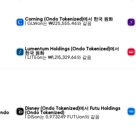
Corning (Ondo Tokenized)에서 한국 원화
1 GLWon는 ₩225,555.46와 같음
Lumentum Holdings (Ondo Tokenized)에서
한국 원화
1 LITEon는 ₩1,215,329.66와 같음
Disney (Ondo Tokenized)에서 Futu Holdings
Ondo
(Ondo Tokenized)
1 DISon는 0.973249 FUTUon와 같음