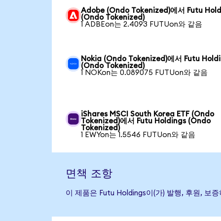
Adobe (Ondo Tokenized)에서 Futu Hold
(Ondo Tokenized)
1 ADBEon는 2.4093 FUTUon와 같음
Nokia (Ondo Tokenized)에서 Futu Hold
(Ondo Tokenized)
1 NOKon는 0.089075 FUTUon와 같음
iShares MSCI South Korea ETF (Ondo
Tokenized)에서 Futu Holdings (Ondo
Tokenized)
1 EWYon는 1.5546 FUTUon와 같음
면책 조항
이 제품은 Futu Holdings이(가) 발행, 