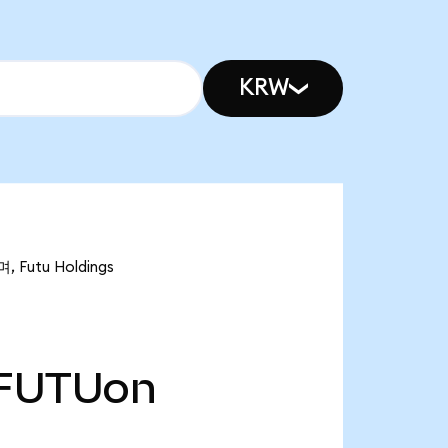
KRW
Futu Holdings
FUTUon