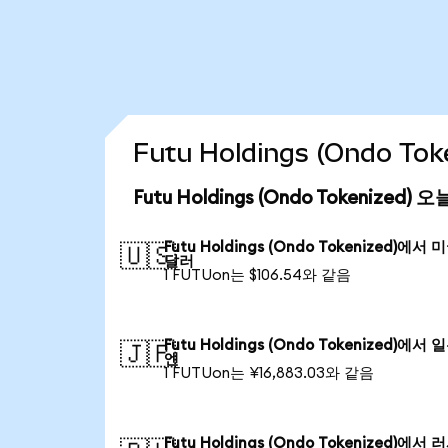
Futu Holdings (Ondo 
Futu Holdings (Ondo Tokenized
Futu Holdings (Ondo Tokenized)에서 
🇺🇸
달러
1 FUTUon는 $106.54와 같음
Futu Holdings (Ondo Tokenized)에서 
🇯🇵
엔
1 FUTUon는 ¥16,883.03와 같음
Futu Holdings (Ondo Tokenized)에서