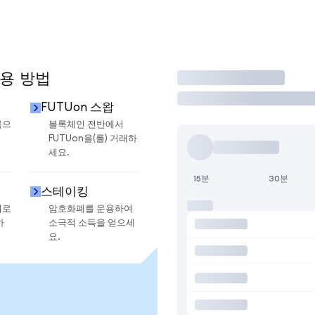
사용 방법
거래
FUTUon 스왑
금으
블록체인 전반에서
FUTUon을(를) 거래하
세요.
15분
30분
스테이킹
지로
암호화폐를 운용하여
하
소극적 소득을 얻으세
요.