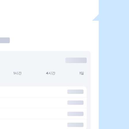
1시간
4시간
1일