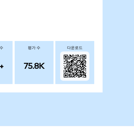
 수
평가 수
다운로드
+
75.8K