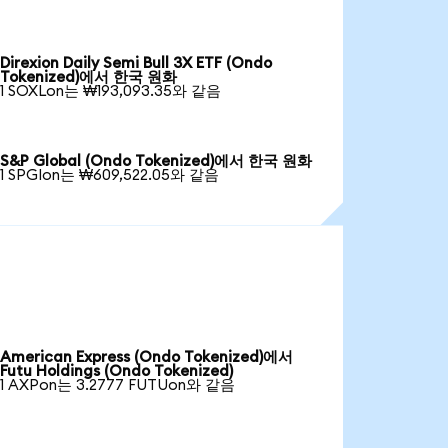
Direxion Daily Semi Bull 3X ETF (Ondo
Tokenized)에서 한국 원화
1 SOXLon는 ₩193,093.35와 같음
S&P Global (Ondo Tokenized)에서 한국 원화
1 SPGIon는 ₩609,522.05와 같음
American Express (Ondo Tokenized)에서
Futu Holdings (Ondo Tokenized)
1 AXPon는 3.2777 FUTUon와 같음