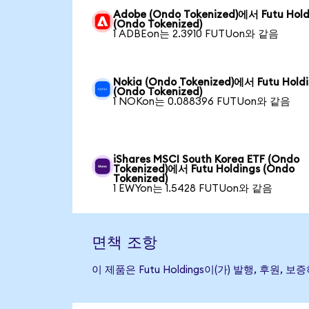
Adobe (Ondo Tokenized)에서 Futu Hold
(Ondo Tokenized)
1 ADBEon는 2.3910 FUTUon와 같음
Nokia (Ondo Tokenized)에서 Futu Hold
(Ondo Tokenized)
1 NOKon는 0.088396 FUTUon와 같음
iShares MSCI South Korea ETF (Ondo
Tokenized)에서 Futu Holdings (Ondo
Tokenized)
1 EWYon는 1.5428 FUTUon와 같음
면책 조항
이 제품은 Futu Holdings이(가) 발행, 