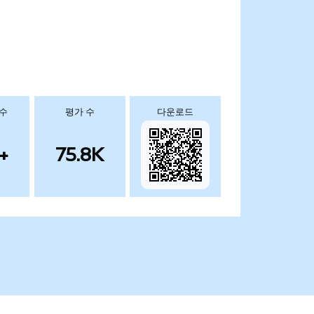
 수
평가 수
다운로드
+
75.8K