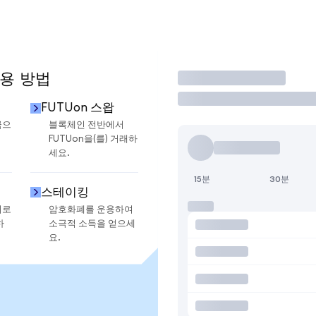
사용 방법
거래
FUTUon 스왑
금으
블록체인 전반에서
FUTUon을(를) 거래하
세요.
15분
30분
스테이킹
지로
암호화폐를 운용하여
하
소극적 소득을 얻으세
요.