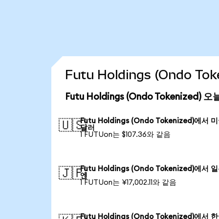
Futu Holdings (Ondo 
Futu Holdings (Ondo Tokenized
Futu Holdings (Ondo Tokenized)에서 
🇺🇸
달러
1 FUTUon는 $107.36와 같음
Futu Holdings (Ondo Tokenized)에서 
🇯🇵
엔
1 FUTUon는 ¥17,002.11와 같음
Futu Holdings (Ondo Tokenized)에서 