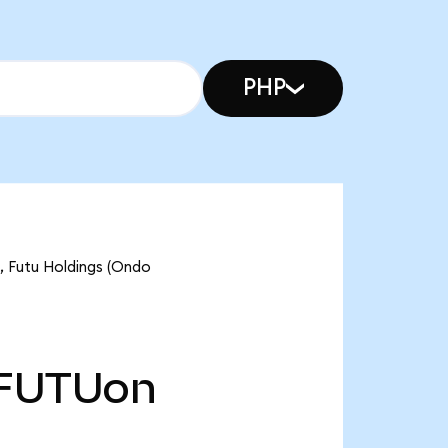
PHP
utu Holdings (Ondo
FUTUon