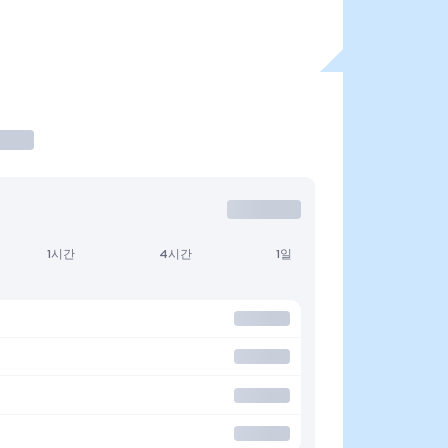
1시간
4시간
1일