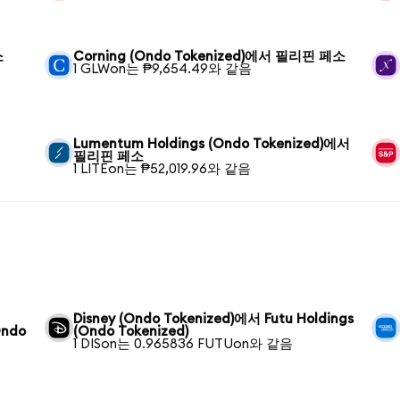
소
Corning (Ondo Tokenized)에서 필리핀 페소
1 GLWon는 ₱9,654.49와 같음
Lumentum Holdings (Ondo Tokenized)에서
필리핀 페소
1 LITEon는 ₱52,019.96와 같음
Disney (Ondo Tokenized)에서 Futu Holdings
Ondo
(Ondo Tokenized)
1 DISon는 0.965836 FUTUon와 같음