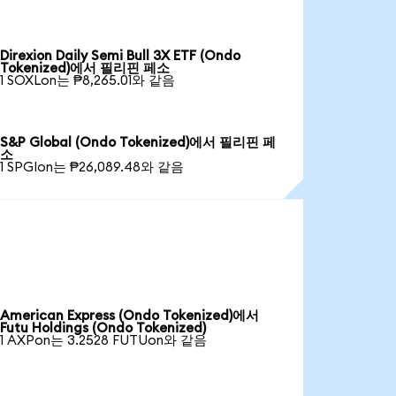
Direxion Daily Semi Bull 3X ETF (Ondo
Tokenized)에서 필리핀 페소
1 SOXLon는 ₱8,265.01와 같음
S&P Global (Ondo Tokenized)에서 필리핀 페
소
1 SPGIon는 ₱26,089.48와 같음
American Express (Ondo Tokenized)에서
Futu Holdings (Ondo Tokenized)
1 AXPon는 3.2528 FUTUon와 같음