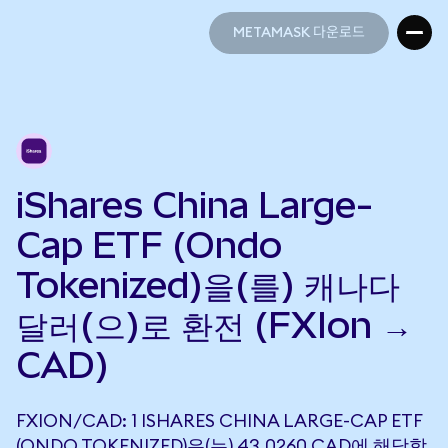
METAMASK 다운로드
METAMASK 다운로드
iShares China Large-
Cap ETF (Ondo
Tokenized)을(를) 캐나다
달러(으)로 환전 (FXIon →
CAD)
FXION/CAD: 1 ISHARES CHINA LARGE-CAP ETF
(ONDO TOKENIZED)은(는) 43.0260 CAD에 해당합