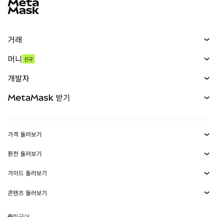
거래
스왑
머니
신규
예측 시장
신규
매수
개발자
무기한 선물
신규
카드
문서 보기
MetaMask 받기
실물자산
mUSD
신규
대시보드
Transaction Shield
수익 창출
Smart Accounts Kit
에이전트 지갑
신규
가격 둘러보기
임베디드 지갑
Snaps
비트코인 가격
환전 둘러보기
MetaMask Connect
이더리움 가격
보상
신규
BTC를 USD로 환전
솔라나 가격
가이드 둘러보기
Snaps
보안
ETH를 USD로 환전
BTC 매수
시바이누 가격
USDT를 INR로 환전
콘텐츠 둘러보기
웹3 서비스
고객 지원
ETH 매수
페페 가격
비트코인 지갑
BTC를 USDT로 환전
SOL 매수
채용
테더 가격
솔라나 지갑
한국어