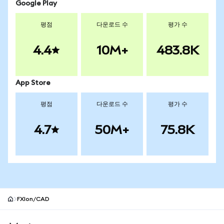
Google Play
평점
다운로드 수
평가 수
4.4
10M+
483.8K
App Store
평점
다운로드 수
평가 수
4.7
50M+
75.8K
FXIon/CAD
MetaMask 사이트 바닥글