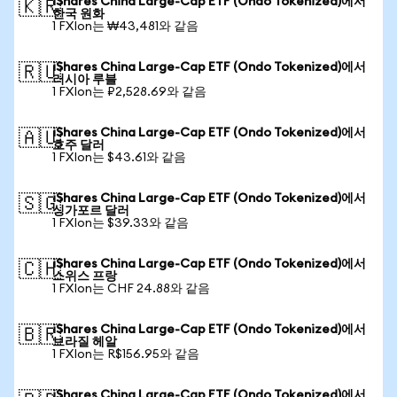
iShares China Large-Cap ETF (Ondo Tokenized)에서
🇰🇷
한국 원화
1 FXIon는 ₩43,481와 같음
iShares China Large-Cap ETF (Ondo Tokenized)에서
🇷🇺
러시아 루블
1 FXIon는 ₽2,528.69와 같음
iShares China Large-Cap ETF (Ondo Tokenized)에서
🇦🇺
호주 달러
1 FXIon는 $43.61와 같음
iShares China Large-Cap ETF (Ondo Tokenized)에서
🇸🇬
싱가포르 달러
1 FXIon는 $39.33와 같음
iShares China Large-Cap ETF (Ondo Tokenized)에서
🇨🇭
스위스 프랑
1 FXIon는 CHF 24.88와 같음
iShares China Large-Cap ETF (Ondo Tokenized)에서
🇧🇷
브라질 헤알
1 FXIon는 R$156.95와 같음
iShares China Large-Cap ETF (Ondo Tokenized)에서