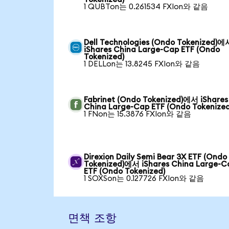
1 QUBTon는 0.261534 FXIon와 같음
Dell Technologies (Ondo Tokenized)에
iShares China Large-Cap ETF (Ondo
Tokenized)
1 DELLon는 13.8245 FXIon와 같음
Fabrinet (Ondo Tokenized)에서 iShares
China Large-Cap ETF (Ondo Tokenized
1 FNon는 15.3876 FXIon와 같음
Direxion Daily Semi Bear 3X ETF (Ondo
Tokenized)에서 iShares China Large-C
ETF (Ondo Tokenized)
1 SOXSon는 0.127726 FXIon와 같음
면책 조항