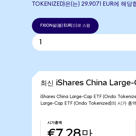
TOKENIZED)은(는) 29.9071 EUR에 해
FXION을(를) EUR(으)로 스왑
최신 iShares China Large
iShares China Large-Cap ETF (Ondo Tok
Large-Cap ETF (Ondo Tokenized)의 시가
시가총액
€7.28만