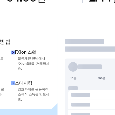
 방법
거래
FXIon 스왑
으로
블록체인 전반에서
FXIon을(를) 거래하세
요.
15분
30분
스테이킹
지로
암호화폐를 운용하여
하
소극적 소득을 얻으세
요.