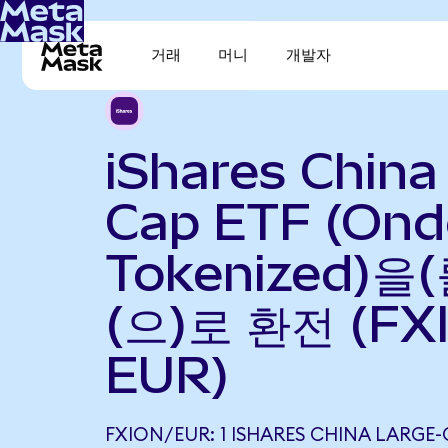
거래
머니
개발자
iShares China
Cap ETF (Ond
Tokenized)을
(으)로 환전 (FX
EUR)
FXION/EUR: 1 ISHARES CHINA LARGE