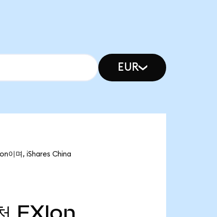
EUR
n이며, iShares China
천
FXIon