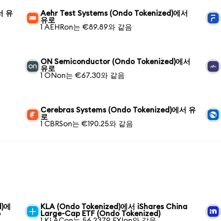
에서 유
Aehr Test Systems (Ondo Tokenized)에서
유로
1 AEHRon는 €89.89와 같음
ON Semiconductor (Ondo Tokenized)에서
유로
1 ONon는 €67.30와 같음
Cerebras Systems (Ondo Tokenized)에서 유
로
1 CBRSon는 €190.25와 같음
d)에
KLA (Ondo Tokenized)에서 iShares China
o
Large-Cap ETF (Ondo Tokenized)
1 KLACon는 56.2379 FXIon와 같음