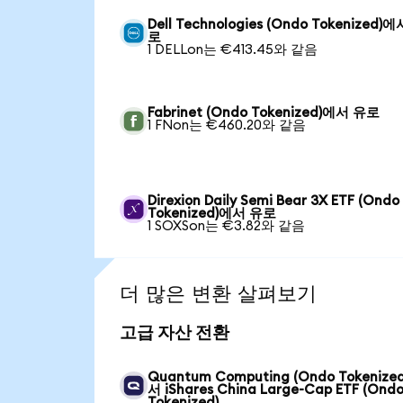
Dell Technologies (Ondo Tokenized)
로
1 DELLon는 €413.45와 같음
Fabrinet (Ondo Tokenized)에서 유로
1 FNon는 €460.20와 같음
Direxion Daily Semi Bear 3X ETF (Ondo
Tokenized)에서 유로
1 SOXSon는 €3.82와 같음
더 많은 변환 살펴보기
고급 자산 전환
Quantum Computing (Ondo Tokenize
서 iShares China Large-Cap ETF (Ond
Tokenized)