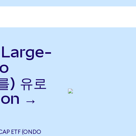
 Large-
o
(를) 유로
Ion →
-CAP ETF (ONDO