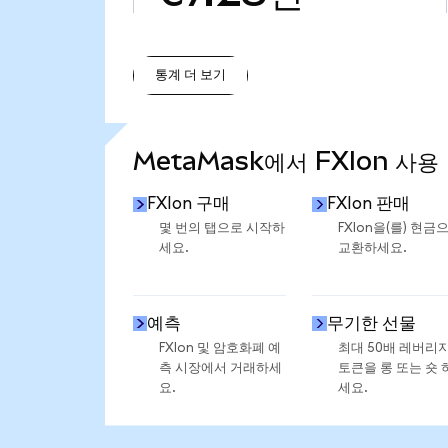
통계 더 보기
통계 더 보기
MetaMask에서 FXIon 사용
FXIon 구매
FXIon 판매
몇 번의 탭으로 시작하
FXIon을(를) 현금
세요.
교환하세요.
예측
무기한 선물
FXIon 및 암호화폐 예
최대 50배 레버리
측 시장에서 거래하세
토큰을 롱 또는 숏 
요.
세요.