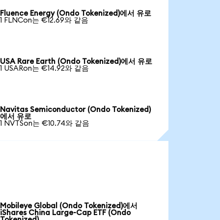
Fluence Energy (Ondo Tokenized)에서 유로
1 FLNCon는 €12.69와 같음
USA Rare Earth (Ondo Tokenized)에서 유로
1 USARon는 €14.92와 같음
Navitas Semiconductor (Ondo Tokenized)
에서 유로
1 NVTSon는 €10.74와 같음
Mobileye Global (Ondo Tokenized)에서
iShares China Large-Cap ETF (Ondo
Tokenized)