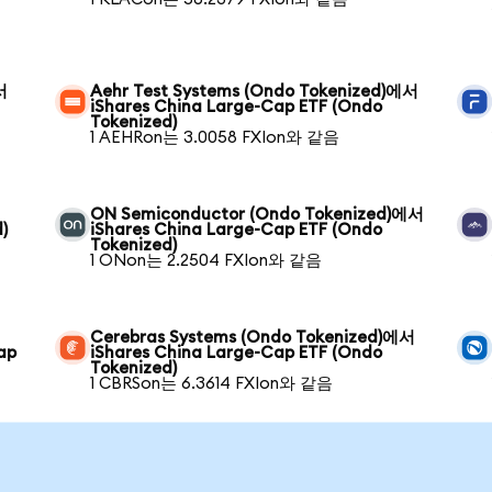
서
Aehr Test Systems (Ondo Tokenized)에서
iShares China Large-Cap ETF (Ondo
Tokenized)
1 AEHRon는 3.0058 FXIon와 같음
ON Semiconductor (Ondo Tokenized)에서
)
iShares China Large-Cap ETF (Ondo
Tokenized)
1 ONon는 2.2504 FXIon와 같음
Cerebras Systems (Ondo Tokenized)에서
ap
iShares China Large-Cap ETF (Ondo
Tokenized)
1 CBRSon는 6.3614 FXIon와 같음