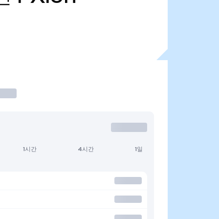
1시간
4시간
1일