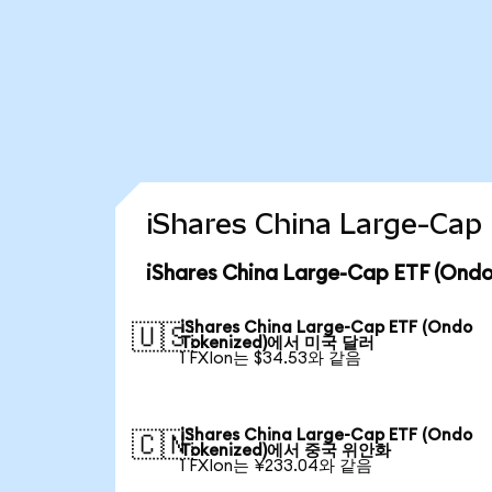
iShares China Large-C
iShares China Large-Cap ETF (O
iShares China Large-Cap ETF (Ondo
🇺🇸
Tokenized)에서 미국 달러
1 FXIon는 $34.53와 같음
iShares China Large-Cap ETF (Ondo
🇨🇳
Tokenized)에서 중국 위안화
1 FXIon는 ¥233.04와 같음