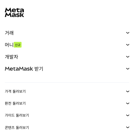
MetaMask 사이트 바닥글
거래
스왑
머니
신규
예측 시장
신규
매수
개발자
무기한 선물
신규
카드
문서 보기
MetaMask 받기
실물자산
mUSD
신규
대시보드
Transaction Shield
수익 창출
Smart Accounts Kit
에이전트 지갑
신규
가격 둘러보기
임베디드 지갑
Snaps
비트코인 가격
환전 둘러보기
MetaMask Connect
이더리움 가격
보상
신규
BTC를 USD로 환전
솔라나 가격
가이드 둘러보기
Snaps
보안
ETH를 USD로 환전
BTC 매수
시바이누 가격
USDT를 INR로 환전
콘텐츠 둘러보기
웹3 서비스
고객 지원
ETH 매수
페페 가격
비트코인 지갑