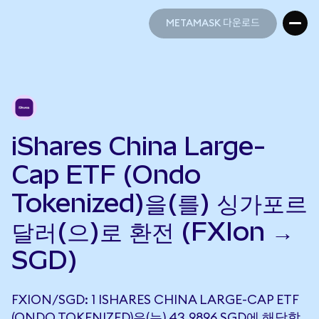
METAMASK 다운로드
METAMASK 다운로드
iShares China Large-
Cap ETF (Ondo
Tokenized)을(를) 싱가포르
달러(으)로 환전 (FXIon →
SGD)
FXION/SGD: 1 ISHARES CHINA LARGE-CAP ETF
(ONDO TOKENIZED)은(는) 43.9896 SGD에 해당합