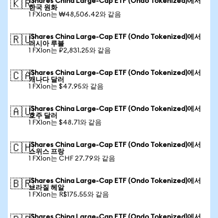
iShares China Large-Cap ETF (Ondo Tokenized)에서
🇰🇷
한국 원화
1 FXIon는 ₩48,506.42와 같음
iShares China Large-Cap ETF (Ondo Tokenized)에서
🇷🇺
러시아 루블
1 FXIon는 ₽2,831.25와 같음
iShares China Large-Cap ETF (Ondo Tokenized)에서
🇨🇦
캐나다 달러
1 FXIon는 $47.95와 같음
iShares China Large-Cap ETF (Ondo Tokenized)에서
🇦🇺
호주 달러
1 FXIon는 $48.71와 같음
iShares China Large-Cap ETF (Ondo Tokenized)에서
🇨🇭
스위스 프랑
1 FXIon는 CHF 27.79와 같음
iShares China Large-Cap ETF (Ondo Tokenized)에서
🇧🇷
브라질 헤알
1 FXIon는 R$175.55와 같음
iShares China Large-Cap ETF (Ondo Tokenized)에서