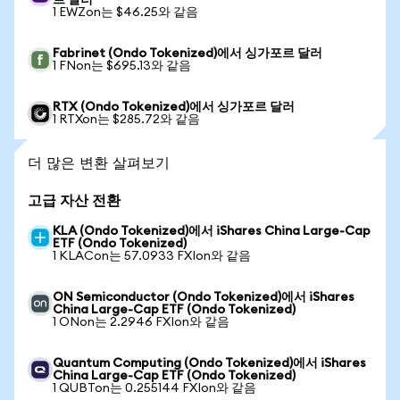
르 달러
1 EWZon는 $46.25와 같음
Fabrinet (Ondo Tokenized)에서 싱가포르 달러
1 FNon는 $695.13와 같음
RTX (Ondo Tokenized)에서 싱가포르 달러
1 RTXon는 $285.72와 같음
더 많은 변환 살펴보기
고급 자산 전환
KLA (Ondo Tokenized)에서 iShares China Large-Cap
ETF (Ondo Tokenized)
1 KLACon는 57.0933 FXIon와 같음
ON Semiconductor (Ondo Tokenized)에서 iShares
China Large-Cap ETF (Ondo Tokenized)
1 ONon는 2.2946 FXIon와 같음
Quantum Computing (Ondo Tokenized)에서 iShares
China Large-Cap ETF (Ondo Tokenized)
1 QUBTon는 0.255144 FXIon와 같음