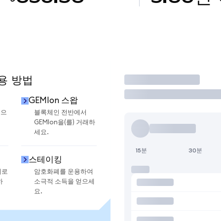
사용 방법
거래
GEMIon 스왑
금으
블록체인 전반에서
GEMIon을(를) 거래하
세요.
15분
30분
스테이킹
지로
암호화폐를 운용하여
하
소극적 소득을 얻으세
요.