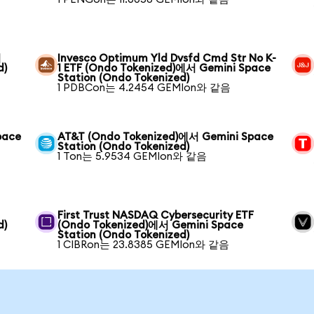
서
Invesco Optimum Yld Dvsfd Cmd Str No K-
d)
1 ETF (Ondo Tokenized)에서 Gemini Space
Station (Ondo Tokenized)
1 PDBCon는 4.2454 GEMIon와 같음
pace
AT&T (Ondo Tokenized)에서 Gemini Space
Station (Ondo Tokenized)
1 Ton는 5.9534 GEMIon와 같음
First Trust NASDAQ Cybersecurity ETF
d)
(Ondo Tokenized)에서 Gemini Space
Station (Ondo Tokenized)
1 CIBRon는 23.8385 GEMIon와 같음