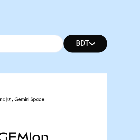
BDT
이며, Gemini Space
GEMIon