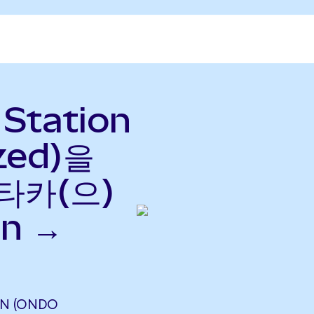
 Station
zed)을
타카(으)
n →
ON (ONDO