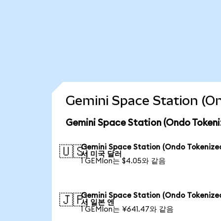
Gemini Space Station 
Gemini Space Station (Ondo To
Gemini Space Station (Ondo Tokeniz
🇺🇸
서 미국 달러
1 GEMIon는 $4.05와 같음
Gemini Space Station (Ondo Tokeniz
🇯🇵
서 일본 엔
1 GEMIon는 ¥641.47와 같음