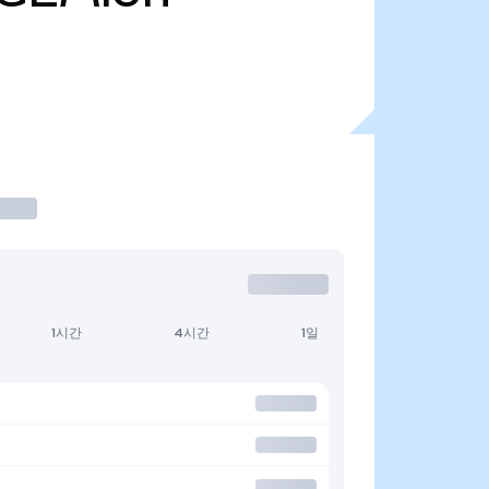
1시간
4시간
1일