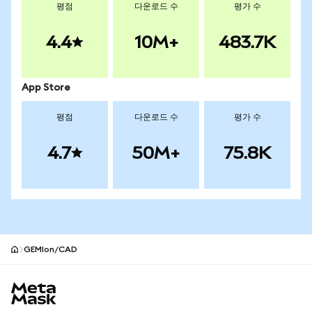
평점
다운로드 수
평가 수
4.4
10M+
483.7K
App Store
평점
다운로드 수
평가 수
4.7
50M+
75.8K
GEMIon/CAD
MetaMask 사이트 바닥글