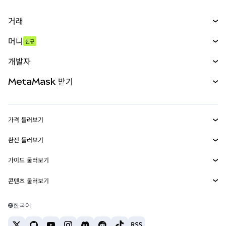
거래
스왑
머니
신규
예측 시장
신규
매수
개발자
무기한 선물
신규
카드
문서 보기
MetaMask 받기
실물자산
mUSD
신규
대시보드
Transaction Shield
수익 창출
Smart Accounts Kit
에이전트 지갑
신규
가격 둘러보기
임베디드 지갑
Snaps
비트코인 가격
환전 둘러보기
MetaMask Connect
이더리움 가격
보상
신규
BTC를 USD로 환전
솔라나 가격
가이드 둘러보기
Snaps
보안
ETH를 USD로 환전
BTC 매수
시바이누 가격
USDT를 INR로 환전
콘텐츠 둘러보기
웹3 서비스
고객 지원
ETH 매수
페페 가격
비트코인 지갑
BTC를 USDT로 환전
SOL 매수
채용
테더 가격
솔라나 지갑
한국어
BTC를 INR로 환전
PEPE 매수
연락처
USDC 가격
최고의 암호화폐 카드
ETH를 USDT로 환전