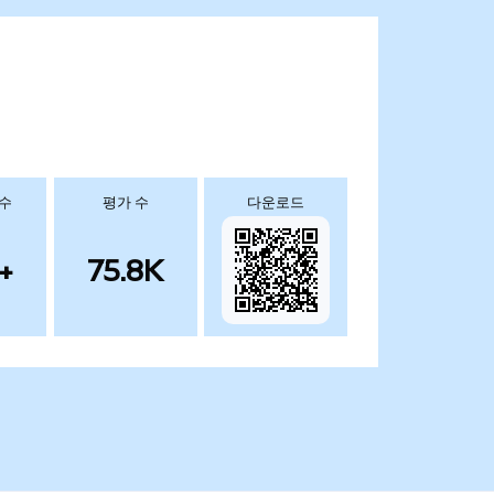
 수
평가 수
다운로드
+
75.8K