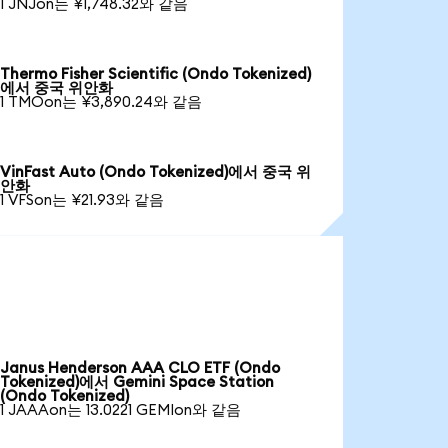
1 JNJon는 ¥1,748.32와 같음
Thermo Fisher Scientific (Ondo Tokenized)
에서 중국 위안화
1 TMOon는 ¥3,890.24와 같음
VinFast Auto (Ondo Tokenized)에서 중국 위
안화
1 VFSon는 ¥21.93와 같음
Janus Henderson AAA CLO ETF (Ondo
Tokenized)에서 Gemini Space Station
(Ondo Tokenized)
1 JAAAon는 13.0221 GEMIon와 같음