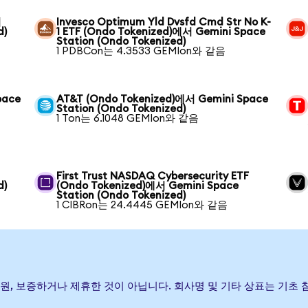
서
Invesco Optimum Yld Dvsfd Cmd Str No K-
d)
1 ETF (Ondo Tokenized)에서 Gemini Space
Station (Ondo Tokenized)
1 PDBCon는 4.3533 GEMIon와 같음
pace
AT&T (Ondo Tokenized)에서 Gemini Space
Station (Ondo Tokenized)
1 Ton는 6.1048 GEMIon와 같음
First Trust NASDAQ Cybersecurity ETF
d)
(Ondo Tokenized)에서 Gemini Space
Station (Ondo Tokenized)
1 CIBRon는 24.4445 GEMIon와 같음
) 발행, 후원, 보증하거나 제휴한 것이 아닙니다. 회사명 및 기타 상표는 