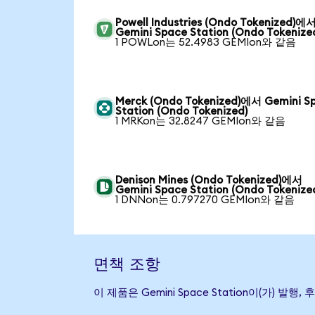
Powell Industries (Ondo Tokenized)에
Gemini Space Station (Ondo Tokenize
1 POWLon는 52.4983 GEMIon와 같음
Merck (Ondo Tokenized)에서 Gemini S
Station (Ondo Tokenized)
1 MRKon는 32.8247 GEMIon와 같음
Denison Mines (Ondo Tokenized)에서
Gemini Space Station (Ondo Tokenize
1 DNNon는 0.797270 GEMIon와 같음
면책 조항
이 제품은 Gemini Space Station이(가