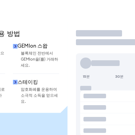
사용 방법
거래
GEMIon 스왑
금으
블록체인 전반에서
GEMIon을(를) 거래하
세요.
15분
30분
스테이킹
지로
암호화폐를 운용하여
하
소극적 소득을 얻으세
요.