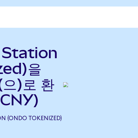
 Station
zed)을
(으)로 환
 CNY)
ON (ONDO TOKENIZED)