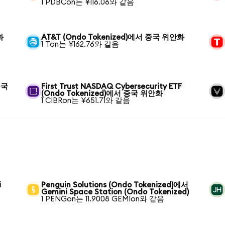
1 PDBCon는 ¥116.06와 같음
화
AT&T (Ondo Tokenized)에서 중국 위안화
1 Ton는 ¥162.76와 같음
중국
First Trust NASDAQ Cybersecurity ETF
(Ondo Tokenized)에서 중국 위안화
1 CIBRon는 ¥651.71와 같음
i
Penguin Solutions (Ondo Tokenized)에서
Gemini Space Station (Ondo Tokenized)
1 PENGon는 11.9008 GEMIon와 같음