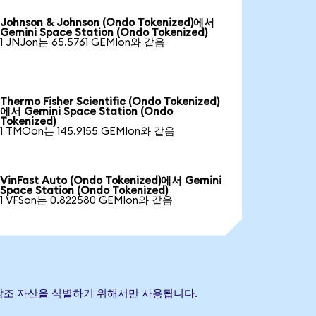
Johnson & Johnson (Ondo Tokenized)에서
Gemini Space Station (Ondo Tokenized)
1 JNJon는 65.5761 GEMIon와 같음
Thermo Fisher Scientific (Ondo Tokenized)
에서 Gemini Space Station (Ondo
Tokenized)
1 TMOon는 145.9155 GEMIon와 같음
VinFast Auto (Ondo Tokenized)에서 Gemini
Space Station (Ondo Tokenized)
1 VFSon는 0.822580 GEMIon와 같음
기초 참조 자산을 식별하기 위해서만 사용됩니다.