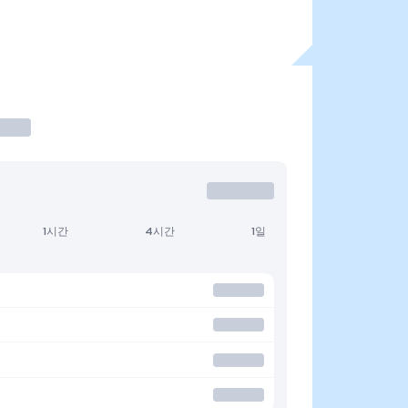
1시간
4시간
1일