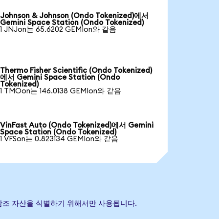
Johnson & Johnson (Ondo Tokenized)에서
Gemini Space Station (Ondo Tokenized)
1 JNJon는 65.6202 GEMIon와 같음
Thermo Fisher Scientific (Ondo Tokenized)
에서 Gemini Space Station (Ondo
Tokenized)
1 TMOon는 146.0138 GEMIon와 같음
VinFast Auto (Ondo Tokenized)에서 Gemini
Space Station (Ondo Tokenized)
1 VFSon는 0.823134 GEMIon와 같음
기초 참조 자산을 식별하기 위해서만 사용됩니다.