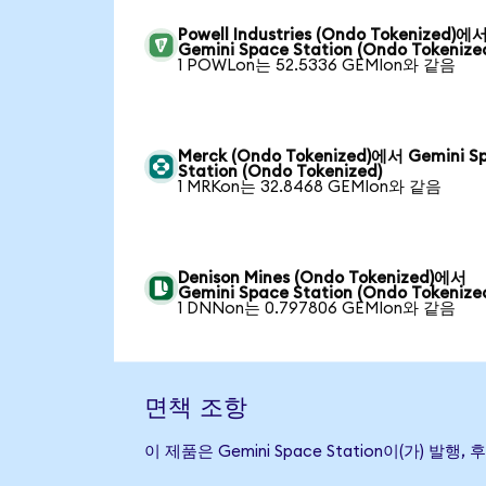
Powell Industries (Ondo Tokenized)에
Gemini Space Station (Ondo Tokenize
1 POWLon는 52.5336 GEMIon와 같음
Merck (Ondo Tokenized)에서 Gemini S
Station (Ondo Tokenized)
1 MRKon는 32.8468 GEMIon와 같음
Denison Mines (Ondo Tokenized)에서
Gemini Space Station (Ondo Tokenize
1 DNNon는 0.797806 GEMIon와 같음
면책 조항
이 제품은 Gemini Space Station이(가