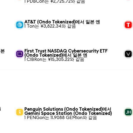
1 PDBCon는 ¥2,725.72와 같음
AT&T (Ondo Tokenized)에서 일본 엔
1 Ton는 ¥3,822.34와 같음
일본
First Trust NASDAQ Cybersecurity ETF
(Ondo Tokenized)에서 일본 엔
1 CIBRon는 ¥15,305.22와 같음
i
Penguin Solutions (Ondo Tokenized)에서
Gemini Space Station (Ondo Tokenized)
1 PENGon는 11.9088 GEMIon와 같음