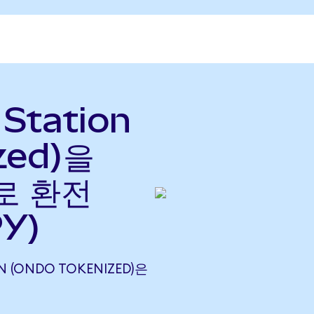
 Station
zed)을
)로 환전
PY)
ON (ONDO TOKENIZED)은