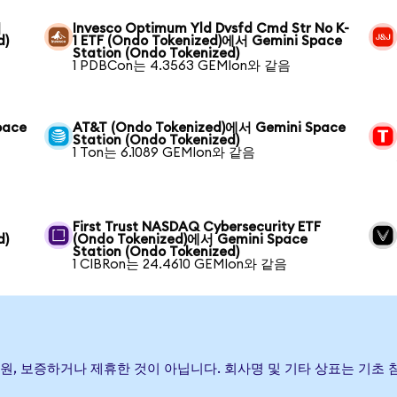
서
Invesco Optimum Yld Dvsfd Cmd Str No K-
d)
1 ETF (Ondo Tokenized)에서 Gemini Space
Station (Ondo Tokenized)
1 PDBCon는 4.3563 GEMIon와 같음
pace
AT&T (Ondo Tokenized)에서 Gemini Space
Station (Ondo Tokenized)
1 Ton는 6.1089 GEMIon와 같음
First Trust NASDAQ Cybersecurity ETF
d)
(Ondo Tokenized)에서 Gemini Space
Station (Ondo Tokenized)
1 CIBRon는 24.4610 GEMIon와 같음
) 발행, 후원, 보증하거나 제휴한 것이 아닙니다. 회사명 및 기타 상표는 