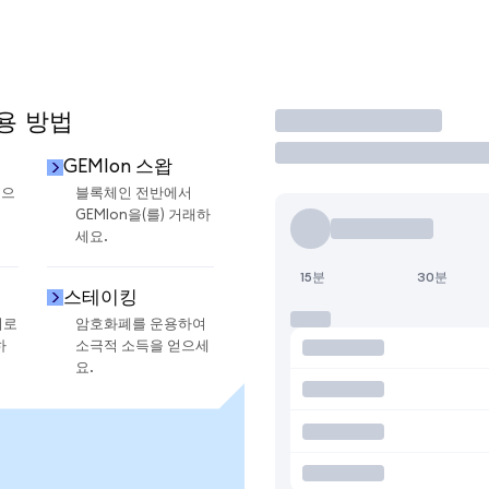
사용 방법
거래
GEMIon 스왑
금으
블록체인 전반에서
GEMIon을(를) 거래하
세요.
15분
30분
스테이킹
지로
암호화폐를 운용하여
하
소극적 소득을 얻으세
요.