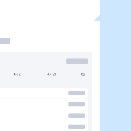
1시간
4시간
1일