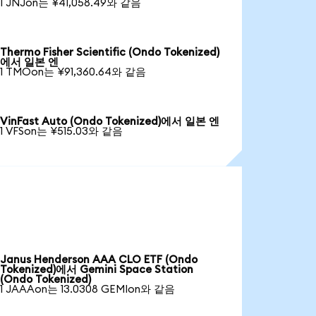
1 JNJon는 ¥41,058.49와 같음
Thermo Fisher Scientific (Ondo Tokenized)
에서 일본 엔
1 TMOon는 ¥91,360.64와 같음
VinFast Auto (Ondo Tokenized)에서 일본 엔
1 VFSon는 ¥515.03와 같음
Janus Henderson AAA CLO ETF (Ondo
Tokenized)에서 Gemini Space Station
(Ondo Tokenized)
1 JAAAon는 13.0308 GEMIon와 같음