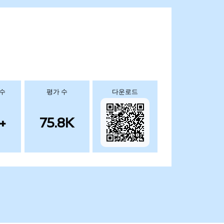
 수
평가 수
다운로드
+
75.8K