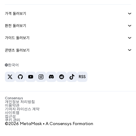
수익 창출
Smart Accounts Kit
에이전트 지갑
신규
가격 둘러보기
임베디드 지갑
Snaps
비트코인 가격
환전 둘러보기
MetaMask Connect
이더리움 가격
보상
신규
BTC를 USD로 환전
솔라나 가격
가이드 둘러보기
Snaps
보안
ETH를 USD로 환전
BTC 매수
시바이누 가격
USDT를 INR로 환전
콘텐츠 둘러보기
웹3 서비스
고객 지원
ETH 매수
페페 가격
비트코인 지갑
BTC를 USDT로 환전
SOL 매수
채용
테더 가격
솔라나 지갑
한국어
BTC를 INR로 환전
PEPE 매수
연락처
USDC 가격
최고의 암호화폐 카드
ETH를 USDT로 환전
USDT 매수
체인링크 가격
최고의 모바일 암호화폐 지갑
USDT를 PHP로 환전
USDC 매수
Polymarket이란?
BTC를 EUR로 환전
SHIB 매수
Consensys
암호화폐 세금 뉴스
개인정보 처리방침
이용약관
BNB 매수
기여자 라이선스 계약
암호화폐 매수 방법
사이트맵
접근성
비트코인 매도 방법
쿠키 관리
©2026 MetaMask • A Consensys Formation