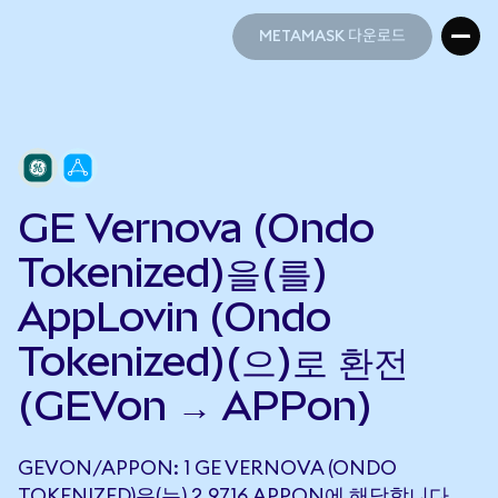
METAMASK 다운로드
METAMASK 다운로드
GE Vernova (Ondo
Tokenized)을(를)
AppLovin (Ondo
Tokenized)(으)로 환전
(GEVon → APPon)
GEVON/APPON: 1 GE VERNOVA (ONDO
TOKENIZED)은(는) 2.9716 APPON에 해당합니다