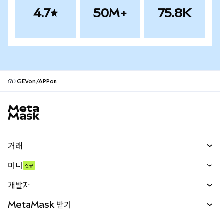
4.7
50M+
75.8K
GEVon/APPon
MetaMask 사이트 바닥글
거래
스왑
머니
신규
예측 시장
신규
매수
개발자
무기한 선물
신규
카드
문서 보기
MetaMask 받기
실물자산
mUSD
신규
대시보드
Transaction Shield