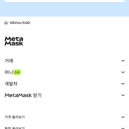
GEVon/SGD
MetaMask 사이트 바닥글
거래
스왑
머니
신규
예측 시장
신규
매수
개발자
무기한 선물
신규
카드
문서 보기
MetaMask 받기
실물자산
mUSD
신규
대시보드
Transaction Shield
수익 창출
Smart Accounts Kit
에이전트 지갑
신규
가격 둘러보기
임베디드 지갑
Snaps
비트코인 가격
환전 둘러보기