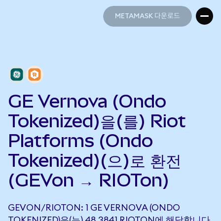
METAMASK 다운로드
METAMASK 다운로드
GE Vernova (Ondo
Tokenized)을(를) Riot
Platforms (Ondo
Tokenized)(으)로 환전
(GEVon → RIOTon)
GEVON/RIOTON: 1 GE VERNOVA (ONDO
TOKENIZED)은(는) 48.3841 RIOTON에 해당합니다