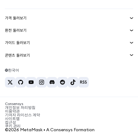
Transaction Shield
수익 창출
Smart Accounts Kit
에이전트 지갑
신규
가격 둘러보기
임베디드 지갑
Snaps
비트코인 가격
환전 둘러보기
MetaMask Connect
이더리움 가격
보상
신규
BTC를 USD로 환전
솔라나 가격
가이드 둘러보기
Snaps
보안
ETH를 USD로 환전
BTC 매수
시바이누 가격
USDT를 INR로 환전
콘텐츠 둘러보기
웹3 서비스
고객 지원
ETH 매수
페페 가격
비트코인 지갑
BTC를 USDT로 환전
SOL 매수
채용
테더 가격
솔라나 지갑
한국어
BTC를 INR로 환전
PEPE 매수
연락처
USDC 가격
최고의 암호화폐 카드
ETH를 USDT로 환전
USDT 매수
체인링크 가격
최고의 모바일 암호화폐 지갑
USDT를 PHP로 환전
USDC 매수
Polymarket이란?
BTC를 EUR로 환전
SHIB 매수
Consensys
암호화폐 세금 뉴스
개인정보 처리방침
이용약관
BNB 매수
기여자 라이선스 계약
암호화폐 매수 방법
사이트맵
접근성
비트코인 매도 방법
쿠키 관리
©2026 MetaMask • A Consensys Formation