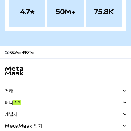
4.7
50M+
75.8K
GEVon/RIOTon
MetaMask 사이트 바닥글
거래
스왑
머니
신규
예측 시장
신규
매수
개발자
무기한 선물
신규
카드
문서 보기
MetaMask 받기
실물자산
mUSD
신규
대시보드