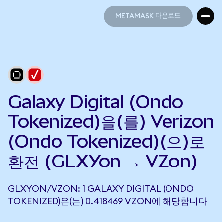
METAMASK 다운로드
METAMASK 다운로드
Galaxy Digital (Ondo
Tokenized)을(를) Verizon
(Ondo Tokenized)(으)로
환전 (GLXYon → VZon)
GLXYON/VZON: 1 GALAXY DIGITAL (ONDO
TOKENIZED)은(는) 0.418469 VZON에 해당합니다