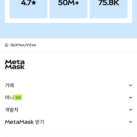
4.7
50M+
75.8K
GLXYon/VZon
MetaMask 사이트 바닥글
거래
스왑
머니
신규
예측 시장
신규
매수
개발자
무기한 선물
신규
카드
문서 보기
MetaMask 받기
실물자산
mUSD
신규
대시보드
Transaction Shield
수익 창출