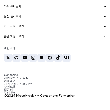
Smart Accounts Kit
에이전트 지갑
신규
가격 둘러보기
임베디드 지갑
Snaps
비트코인 가격
환전 둘러보기
MetaMask Connect
이더리움 가격
보상
신규
BTC를 USD로 환전
솔라나 가격
가이드 둘러보기
Snaps
보안
ETH를 USD로 환전
BTC 매수
시바이누 가격
USDT를 INR로 환전
콘텐츠 둘러보기
웹3 서비스
고객 지원
ETH 매수
페페 가격
비트코인 지갑
BTC를 USDT로 환전
SOL 매수
채용
테더 가격
솔라나 지갑
한국어
BTC를 INR로 환전
PEPE 매수
연락처
USDC 가격
최고의 암호화폐 카드
ETH를 USDT로 환전
USDT 매수
체인링크 가격
최고의 모바일 암호화폐 지갑
USDT를 PHP로 환전
USDC 매수
Polymarket이란?
BTC를 EUR로 환전
SHIB 매수
Consensys
암호화폐 세금 뉴스
개인정보 처리방침
이용약관
BNB 매수
기여자 라이선스 계약
암호화폐 매수 방법
사이트맵
접근성
비트코인 매도 방법
쿠키 관리
©2026 MetaMask • A Consensys Formation