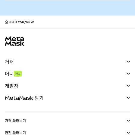
GLXYon/KRW
MetaMask 사이트 바닥글
거래
스왑
머니
신규
예측 시장
신규
매수
개발자
무기한 선물
신규
카드
문서 보기
MetaMask 받기
실물자산
mUSD
신규
대시보드
Transaction Shield
수익 창출
Smart Accounts Kit
에이전트 지갑
신규
가격 둘러보기
임베디드 지갑
Snaps
비트코인 가격
환전 둘러보기