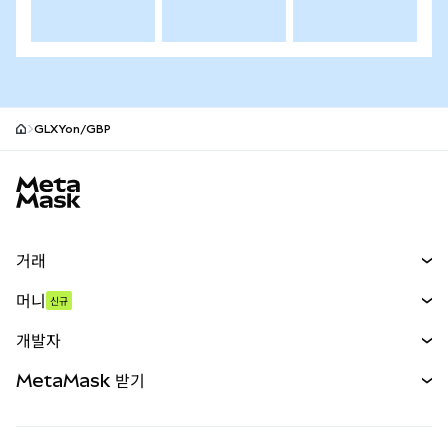
GLXYon/GBP
MetaMask 사이트 바닥글
거래
스왑
머니
신규
예측 시장
신규
매수
개발자
무기한 선물
신규
카드
문서 보기
MetaMask 받기
실물자산
mUSD
신규
대시보드
Transaction Shield
수익 창출
Smart Accounts Kit
에이전트 지갑
신규