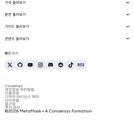
가격 둘러보기
임베디드 지갑
Snaps
비트코인 가격
환전 둘러보기
MetaMask Connect
이더리움 가격
보상
신규
BTC를 USD로 환전
솔라나 가격
가이드 둘러보기
Snaps
보안
ETH를 USD로 환전
BTC 매수
시바이누 가격
USDT를 INR로 환전
콘텐츠 둘러보기
웹3 서비스
고객 지원
ETH 매수
페페 가격
비트코인 지갑
BTC를 USDT로 환전
SOL 매수
채용
테더 가격
솔라나 지갑
한국어
BTC를 INR로 환전
PEPE 매수
연락처
USDC 가격
최고의 암호화폐 카드
ETH를 USDT로 환전
USDT 매수
체인링크 가격
최고의 모바일 암호화폐 지갑
USDT를 PHP로 환전
USDC 매수
Polymarket이란?
BTC를 EUR로 환전
SHIB 매수
Consensys
암호화폐 세금 뉴스
개인정보 처리방침
이용약관
BNB 매수
기여자 라이선스 계약
암호화폐 매수 방법
사이트맵
접근성
비트코인 매도 방법
쿠키 관리
©2026 MetaMask • A Consensys Formation