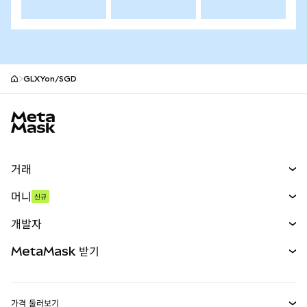
GLXYon/SGD
MetaMask 사이트 바닥글
거래
스왑
머니
신규
예측 시장
신규
매수
개발자
무기한 선물
신규
카드
문서 보기
MetaMask 받기
실물자산
mUSD
신규
대시보드
Transaction Shield
수익 창출
Smart Accounts Kit
에이전트 지갑
신규
가격 둘러보기