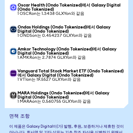
Oscar Health (Ondo Tokenized)에서 Galaxy Digital
(Ondo Tokenized)
1 OSCRon는 1.3438 GLXYon와 같음
Ondas Holdings (Ondo Tokenized)에서 Galaxy
Digital (Ondo Tokenized)
1 ONDSon는 0.454237 GLXYon와 같음
Amkor Technology (Ondo Tokenized)에서 Galaxy
Digital (Ondo Tokenized)
1 AMKRon는 2.7874 GLXYon와 같음
Vanguard Total Stock Market ETF (Ondo Tokenized)
에서 Galaxy Digital (Ondo Tokenized)
1 VTIon는 19.5527 GLXYon와 같음
MARA Holdings (Ondo Tokenized)에서 Galaxy
Digital (Ondo Tokenized)
1 MARAon는 0.560755 GLXYon와 같음
면책 조항
이 제품은 Galaxy Digital이(가) 발행, 후원, 보증하거나 제휴한 것이
아닙니다. 회사명 및 기타 상표는 기초 참조 자산을 식별하기 위해서