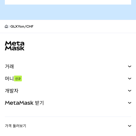
GLXYon/CHF
MetaMask 사이트 바닥글
거래
스왑
머니
신규
예측 시장
신규
매수
개발자
무기한 선물
신규
카드
문서 보기
MetaMask 받기
실물자산
mUSD
신규
대시보드
Transaction Shield
수익 창출
Smart Accounts Kit
에이전트 지갑
신규
가격 둘러보기
임베디드 지갑
Snaps
비트코인 가격