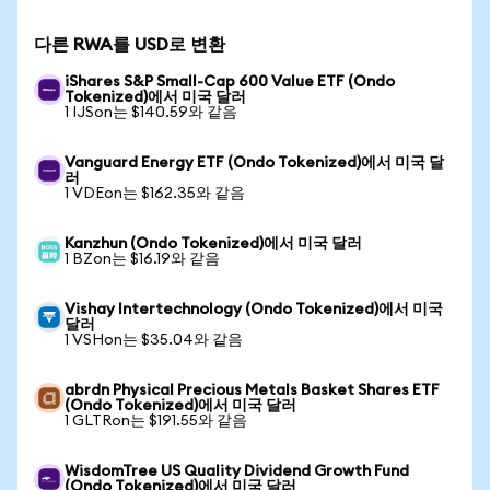
다른 RWA를 USD로 변환
iShares S&P Small-Cap 600 Value ETF (Ondo
Tokenized)에서 미국 달러
1 IJSon는 $140.59와 같음
Vanguard Energy ETF (Ondo Tokenized)에서 미국 달
러
1 VDEon는 $162.35와 같음
Kanzhun (Ondo Tokenized)에서 미국 달러
1 BZon는 $16.19와 같음
Vishay Intertechnology (Ondo Tokenized)에서 미국
달러
1 VSHon는 $35.04와 같음
abrdn Physical Precious Metals Basket Shares ETF
(Ondo Tokenized)에서 미국 달러
1 GLTRon는 $191.55와 같음
WisdomTree US Quality Dividend Growth Fund
(Ondo Tokenized)에서 미국 달러