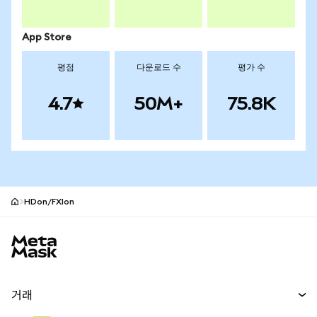
App Store
평점
다운로드 수
평가 수
4.7
50M+
75.8K
HDon/FXIon
MetaMask 사이트 바닥글
거래
스왑