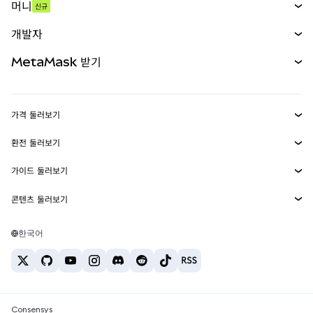
머니
신규
예측 시장
신규
매수
개발자
무기한 선물
신규
카드
문서 보기
MetaMask 받기
실물자산
mUSD
신규
대시보드
Transaction Shield
수익 창출
Smart Accounts Kit
에이전트 지갑
신규
가격 둘러보기
임베디드 지갑
Snaps
비트코인 가격
환전 둘러보기
MetaMask Connect
이더리움 가격
보상
신규
BTC를 USD로 환전
솔라나 가격
가이드 둘러보기
Snaps
보안
ETH를 USD로 환전
BTC 매수
시바이누 가격
USDT를 INR로 환전
콘텐츠 둘러보기
웹3 서비스
고객 지원
ETH 매수
페페 가격
비트코인 지갑
BTC를 USDT로 환전
SOL 매수
채용
테더 가격
솔라나 지갑
한국어
BTC를 INR로 환전
PEPE 매수
연락처
USDC 가격
최고의 암호화폐 카드
ETH를 USDT로 환전
USDT 매수
체인링크 가격
최고의 모바일 암호화폐 지갑
USDT를 PHP로 환전
USDC 매수
Polymarket이란?
BTC를 EUR로 환전
SHIB 매수
Consensys