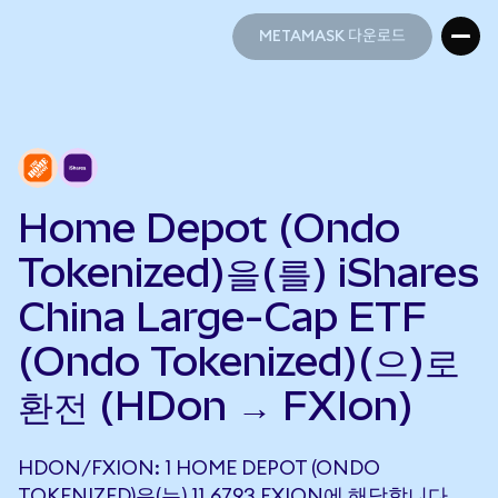
METAMASK 다운로드
METAMASK 다운로드
Home Depot (Ondo
Tokenized)을(를) iShares
China Large-Cap ETF
(Ondo Tokenized)(으)로
환전 (HDon → FXIon)
HDON/FXION: 1 HOME DEPOT (ONDO
TOKENIZED)은(는) 11.6793 FXION에 해당합니다