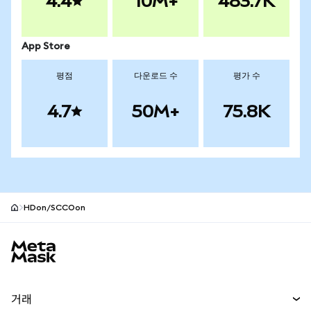
4.4
10M+
483.7K
App Store
평점
다운로드 수
평가 수
4.7
50M+
75.8K
HDon/SCCOon
MetaMask 사이트 바닥글
거래