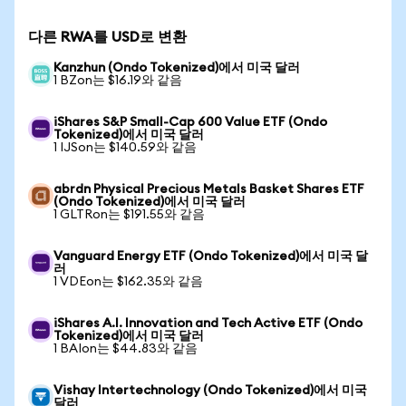
다른 RWA를 USD로 변환
Kanzhun (Ondo Tokenized)에서 미국 달러
1 BZon는 $16.19와 같음
iShares S&P Small-Cap 600 Value ETF (Ondo
Tokenized)에서 미국 달러
1 IJSon는 $140.59와 같음
abrdn Physical Precious Metals Basket Shares ETF
(Ondo Tokenized)에서 미국 달러
1 GLTRon는 $191.55와 같음
Vanguard Energy ETF (Ondo Tokenized)에서 미국 달
러
1 VDEon는 $162.35와 같음
iShares A.I. Innovation and Tech Active ETF (Ondo
Tokenized)에서 미국 달러
1 BAIon는 $44.83와 같음
Vishay Intertechnology (Ondo Tokenized)에서 미국
달러