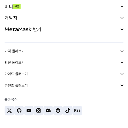
스왑
머니
신규
예측 시장
신규
매수
개발자
무기한 선물
신규
카드
문서 보기
MetaMask 받기
실물자산
mUSD
신규
대시보드
Transaction Shield
수익 창출
Smart Accounts Kit
에이전트 지갑
신규
가격 둘러보기
임베디드 지갑
Snaps
비트코인 가격
환전 둘러보기
MetaMask Connect
이더리움 가격
보상
신규
BTC를 USD로 환전
솔라나 가격
가이드 둘러보기
Snaps
보안
ETH를 USD로 환전
BTC 매수
시바이누 가격
USDT를 INR로 환전
콘텐츠 둘러보기
웹3 서비스
고객 지원
ETH 매수
페페 가격
비트코인 지갑
BTC를 USDT로 환전
SOL 매수
채용
테더 가격
솔라나 지갑
한국어
BTC를 INR로 환전
PEPE 매수
연락처
USDC 가격
최고의 암호화폐 카드
ETH를 USDT로 환전
USDT 매수
체인링크 가격
최고의 모바일 암호화폐 지갑
USDT를 PHP로 환전
USDC 매수
Polymarket이란?
BTC를 EUR로 환전