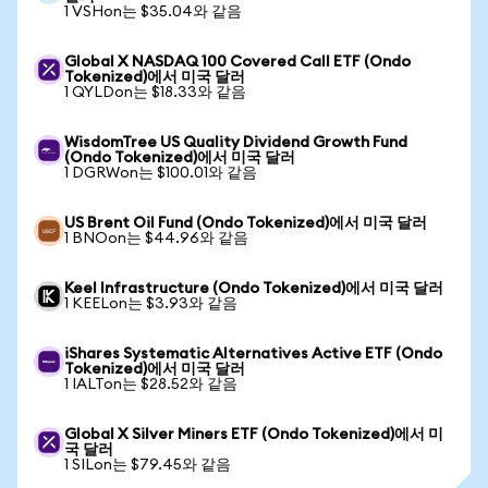
1 VSHon는 $35.04와 같음
Global X NASDAQ 100 Covered Call ETF (Ondo
Tokenized)에서 미국 달러
1 QYLDon는 $18.33와 같음
WisdomTree US Quality Dividend Growth Fund
(Ondo Tokenized)에서 미국 달러
1 DGRWon는 $100.01와 같음
US Brent Oil Fund (Ondo Tokenized)에서 미국 달러
1 BNOon는 $44.96와 같음
Keel Infrastructure (Ondo Tokenized)에서 미국 달러
1 KEELon는 $3.93와 같음
iShares Systematic Alternatives Active ETF (Ondo
Tokenized)에서 미국 달러
1 IALTon는 $28.52와 같음
Global X Silver Miners ETF (Ondo Tokenized)에서 미
국 달러
1 SILon는 $79.45와 같음