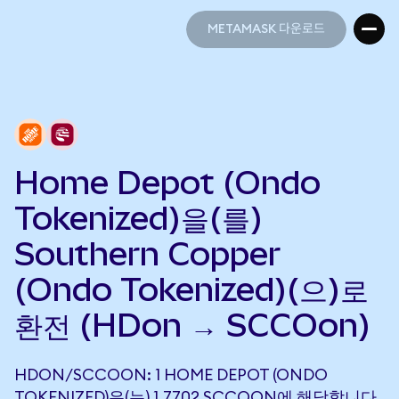
METAMASK 다운로드
METAMASK 다운로드
Home Depot (Ondo
Tokenized)을(를)
Southern Copper
(Ondo Tokenized)(으)로
환전 (HDon → SCCOon)
HDON/SCCOON: 1 HOME DEPOT (ONDO
TOKENIZED)은(는) 1.7702 SCCOON에 해당합니다