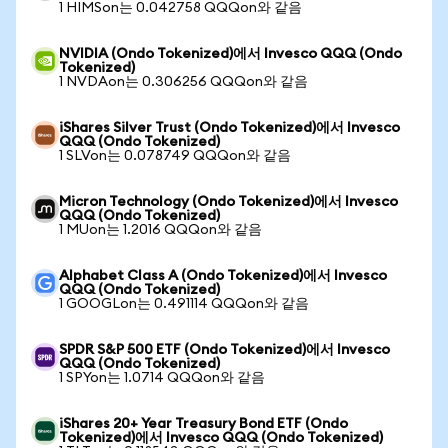
1 HIMSon는 0.042758 QQQon와 같음
NVIDIA (Ondo Tokenized)에서 Invesco QQQ (Ondo
Tokenized)
1 NVDAon는 0.306256 QQQon와 같음
iShares Silver Trust (Ondo Tokenized)에서 Invesco
QQQ (Ondo Tokenized)
1 SLVon는 0.078749 QQQon와 같음
Micron Technology (Ondo Tokenized)에서 Invesco
QQQ (Ondo Tokenized)
1 MUon는 1.2016 QQQon와 같음
Alphabet Class A (Ondo Tokenized)에서 Invesco
QQQ (Ondo Tokenized)
1 GOOGLon는 0.491114 QQQon와 같음
SPDR S&P 500 ETF (Ondo Tokenized)에서 Invesco
QQQ (Ondo Tokenized)
1 SPYon는 1.0714 QQQon와 같음
iShares 20+ Year Treasury Bond ETF (Ondo
Tokenized)에서 Invesco QQQ (Ondo Tokenized)