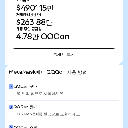
시가총액
$4901.15만
거래량
(24시간)
$263.88만
유통 중인 공급량
4.78만
QQQon
통계 더 보기
통계 더 보기
MetaMask에서 QQQon 사용 방법
QQQon 구매
몇 번의 탭으로 시작하세요.
QQQon 판매
QQQon을(를) 현금으로 교환하세요.
QQQon 스왑