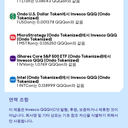
1 TLTon는 0.118543 QQQon와 같음
Ondo U.S. Dollar Token에서 Invesco QQQ (Ondo
Tokenized)
1 USDon는 0.001378 QQQon와 같음
MicroStrategy (Ondo Tokenized)에서 Invesco QQQ
(Ondo Tokenized)
1 MSTRon는 0.135250 QQQon와 같음
iShares Core S&P 500 ETF (Ondo Tokenized)에서
Invesco QQQ (Ondo Tokenized)
1 IVVon는 1.0769 QQQon와 같음
Intel (Ondo Tokenized)에서 Invesco QQQ (Ondo
Tokenized)
1 INTCon는 0.138999 QQQon와 같음
면책 조항
이 제품은 Invesco QQQ이(가) 발행, 후원, 보증하거나 제휴한 것이
아닙니다. 회사명 및 기타 상표는 기초 참조 자산을 식별하기 위해서
만 사용됩니다.