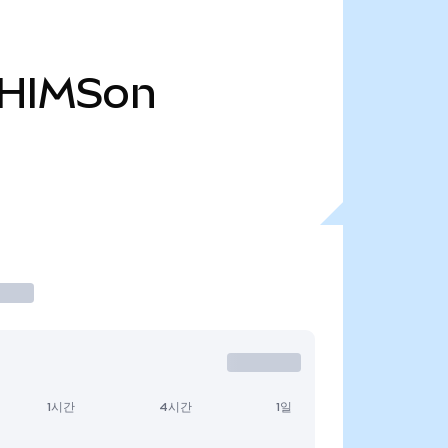
HIMSon
1시간
4시간
1일