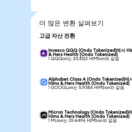
더 많은 변환 살펴보기
고급 자산 전환
Invesco QQQ (Ondo Tokenized)에서 H
& Hers Health (Ondo Tokenized)
1 QQQon는 23.8122 HIMSon와 같음
Alphabet Class A (Ondo Tokenized)에
Hims & Hers Health (Ondo Tokenized)
1 GOOGLon는 11.9386 HIMSon와 같음
Micron Technology (Ondo Tokenized
Hims & Hers Health (Ondo Tokenized)
1 MUon는 29.6496 HIMSon와 같음