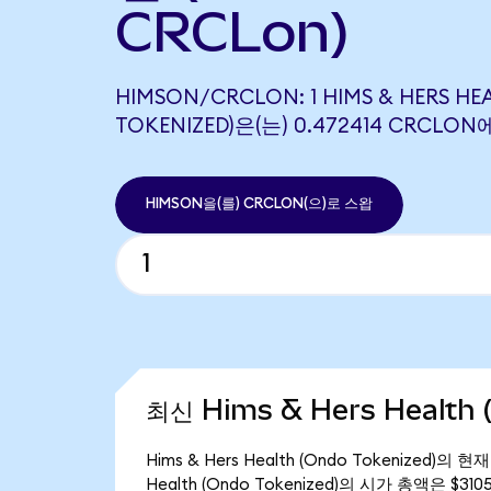
CRCLon)
HIMSON/CRCLON: 1 HIMS & HERS HE
TOKENIZED)은(는) 0.472414 CRCL
HIMSON을(를) CRCLON(으)로 스왑
최신 Hims & Hers Health 
Hims & Hers Health (Ondo Tokenized)의
Health (Ondo Tokenized)의 시가 총액은 $31