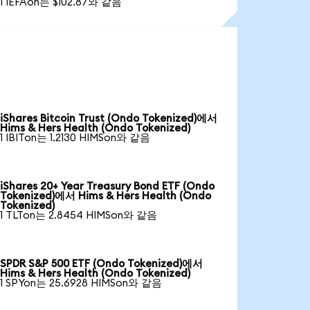
1 IEFAon는 $102.87와 같음
iShares Bitcoin Trust (Ondo Tokenized)에서
Hims & Hers Health (Ondo Tokenized)
1 IBITon는 1.2130 HIMSon와 같음
iShares 20+ Year Treasury Bond ETF (Ondo
Tokenized)에서 Hims & Hers Health (Ondo
Tokenized)
1 TLTon는 2.8454 HIMSon와 같음
SPDR S&P 500 ETF (Ondo Tokenized)에서
Hims & Hers Health (Ondo Tokenized)
1 SPYon는 25.6928 HIMSon와 같음