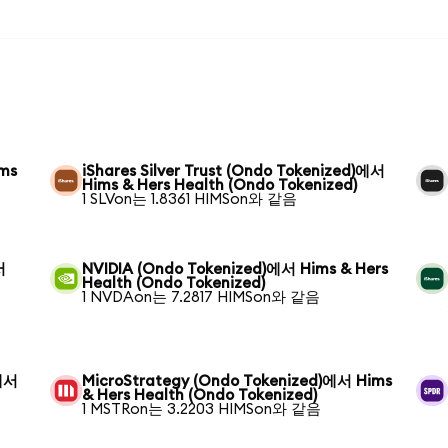
ims
iShares Silver Trust (Ondo Tokenized)에서
Hims & Hers Health (Ondo Tokenized)
1 SLVon는 1.8361 HIMSon와 같음
서
NVIDIA (Ondo Tokenized)에서 Hims & Hers
Health (Ondo Tokenized)
1 NVDAon는 7.2817 HIMSon와 같음
)에서
MicroStrategy (Ondo Tokenized)에서 Hims
& Hers Health (Ondo Tokenized)
1 MSTRon는 3.2203 HIMSon와 같음