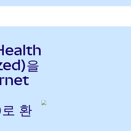
Health
zed)을
ernet
)로 환