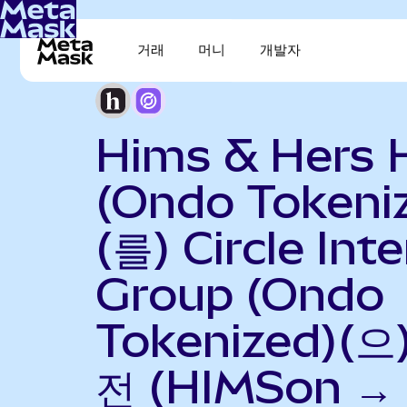
거래
머니
개발자
Hims & Hers 
(Ondo Tokeni
(를) Circle Int
Group (Ondo
Tokenized)(으
전 (HIMSon →