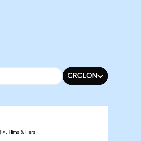
CRCLON
, Hims & Hers