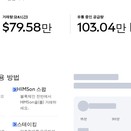
거래량
(24시간)
유통 중인 공급량
$79.58만
103.04만
사용 방법
거래
HIMSon 스왑
금으
블록체인 전반에서
HIMSon을(를) 거래하
세요.
15분
30분
스테이킹