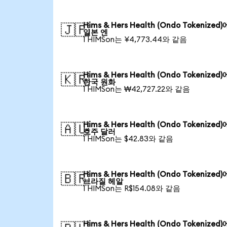
Hims & Hers Health (Ondo Tokenized
🇯🇵
일본 엔
1 HIMSon는 ¥4,773.44와 같음
Hims & Hers Health (Ondo Tokenized
🇰🇷
한국 원화
1 HIMSon는 ₩42,727.22와 같음
Hims & Hers Health (Ondo Tokenized
🇦🇺
호주 달러
1 HIMSon는 $42.83와 같음
Hims & Hers Health (Ondo Tokenized
🇧🇷
브라질 헤알
1 HIMSon는 R$154.08와 같음
Hims & Hers Health (Ondo Tokenized