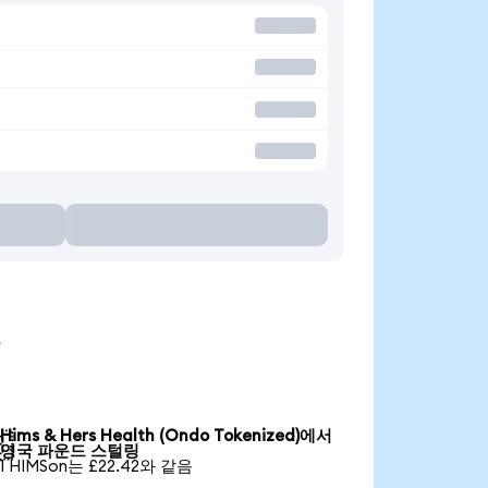
요
Hims & Hers Health (Ondo Tokenized)에서

영국 파운드 스털링
1 HIMSon는 £22.42와 같음