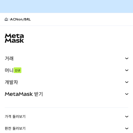
ACNon/BRL
MetaMask 사이트 바닥글
거래
스왑
머니
신규
예측 시장
신규
매수
개발자
무기한 선물
신규
카드
문서 보기
MetaMask 받기
실물자산
mUSD
신규
대시보드
Transaction Shield
수익 창출
Smart Accounts Kit
에이전트 지갑
신규
가격 둘러보기
임베디드 지갑
Snaps
비트코인 가격
환전 둘러보기
MetaMask Connect
이더리움 가격
보상
신규