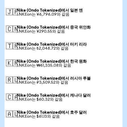
Nike (Ondo Tokenized)에서 일본 엔
🇯🇵
1 NKEon는 ¥6,796.09와 같음
Nike (Ondo Tokenized)에서 중국 위안화
🇨🇳
1 NKEon는 ¥290.55와 같음
Nike (Ondo Tokenized)에서 터키 리라
🇹🇷
1 NKEon는 ₺2,048.72와 같음
Nike (Ondo Tokenized)에서 한국 원화
🇰🇷
1 NKEon는 ₩61,335.08와 같음
Nike (Ondo Tokenized)에서 러시아 루블
🇷🇺
1 NKEon는 ₽3,509.52와 같음
Nike (Ondo Tokenized)에서 캐나다 달러
🇨🇦
1 NKEon는 $60.32와 같음
Nike (Ondo Tokenized)에서 호주 달러
🇦🇺
1 NKEon는 $61.13와 같음