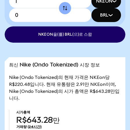
NKEON
BRL
NKEON을(를) BRL(으)로 스왑
최신 Nike (Ondo Tokenized) 시장 정보
Nike (Ondo Tokenized)의 현재 가격은 NKEon당
R$220.48입니다. 현재 유통량은 2.91만 NKEon이며,
Nike (Ondo Tokenized)의 시가 총액은 R$643.28만입
니다.
시가총액
R$643.28만
거래량
(24시간)