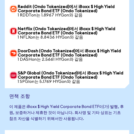
Reddit (Ondo Tokenized)에서 iBoxx $ High Yield
Corporate Bond ETF (Ondo Tokenized)
1 RDDTon는 1.8967 HYGon와 같음
Netflix (Ondo Tokenized)에서 iBoxx $ High Yield
Corporate Bond ETF (Ondo Tokenized)
1 NFLXon는 8.8436 HYGon와 같음
DoorDash (Ondo Tokenized)에서 iBoxx $ High Yield
Corporate Bond ETF (Ondo Tokenized)
1 DASHon는 2.5661 HYGon와 같음
S&P Global (Ondo Tokenized)에서 iBoxx $ High Yield
Corporate Bond ETF (Ondo Tokenized)
1 SPGIon는 5.1769 HYGon와 같음
면책 조항
이 제품은 iBoxx $ High Yield Corporate Bond ETF이(가) 발행, 후
원, 보증하거나 제휴한 것이 아닙니다. 회사명 및 기타 상표는 기초
참조 자산을 식별하기 위해서만 사용됩니다.