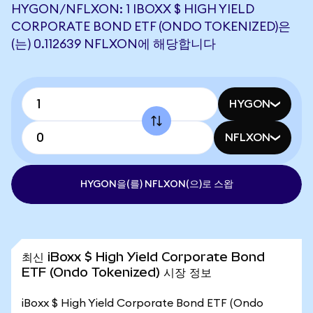
HYGON/NFLXON: 1 IBOXX $ HIGH YIELD
CORPORATE BOND ETF (ONDO TOKENIZED)은
(는) 0.112639 NFLXON에 해당합니다
HYGON
NFLXON
HYGON을(를) NFLXON(으)로 스왑
최신 iBoxx $ High Yield Corporate Bond
ETF (Ondo Tokenized) 시장 정보
iBoxx $ High Yield Corporate Bond ETF (Ondo