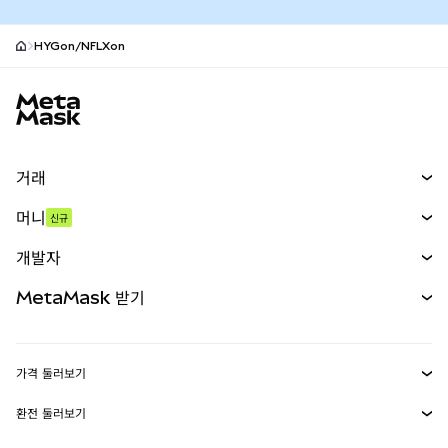
HYGon/NFLXon
MetaMask 사이트 바닥글
거래
스왑
머니
신규
예측 시장
신규
매수
개발자
무기한 선물
신규
카드
문서 보기
MetaMask 받기
실물자산
mUSD
신규
대시보드
Transaction Shield
수익 창출
Smart Accounts Kit
에이전트 지갑
신규
가격 둘러보기
임베디드 지갑
Snaps
비트코인 가격
환전 둘러보기
MetaMask Connect
이더리움 가격
보상
신규
BTC를 USD로 환전