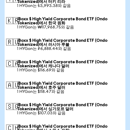
Tokenized)에서 터키 리라
1 HYGon는 ₺3,993.38와 같음
iBoxx $ High Yield Corporate Bond ETF (Ondo
🇰🇷
Tokenized)에서 한국 원화
1 HYGon는 ₩117,968.75와 같음
iBoxx $ High Yield Corporate Bond ETF (Ondo
🇷🇺
Tokenized)에서 러시아 루블
1 HYGon는 ₽6,888.44와 같음
iBoxx $ High Yield Corporate Bond ETF (Ondo
🇨🇦
Tokenized)에서 캐나다 달러
1 HYGon는 $116.69와 같음
iBoxx $ High Yield Corporate Bond ETF (Ondo
🇦🇺
Tokenized)에서 호주 달러
1 HYGon는 $118.47와 같음
iBoxx $ High Yield Corporate Bond ETF (Ondo
🇸🇬
Tokenized)에서 싱가포르 달러
1 HYGon는 $107.03와 같음
iBoxx $ High Yield Corporate Bond ETF (Ondo
🇨🇭