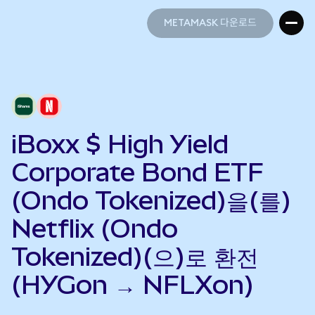
METAMASK 다운로드
METAMASK 다운로드
iBoxx $ High Yield
Corporate Bond ETF
(Ondo Tokenized)을(를)
Netflix (Ondo
Tokenized)(으)로 환전
(HYGon → NFLXon)