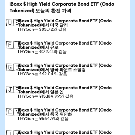
iBoxx $ High Yield Corporate Bond ETF (Ondo
Tokenized) 오늘의 환전 가격
iBoxx $ High Yield Corporate Bond ETF (Ondo
🇺🇸
Tokenized)에서 미국 달러
1 HYGon는 $83.72와 같음
iBoxx $ High Yield Corporate Bond ETF (Ondo
🇪🇺
Tokenized)에서 유로
1 HYGon는 €72.41와 같음
iBoxx $ High Yield Corporate Bond ETF (Ondo
🇬🇧
Tokenized)에서 영국 파운드 스털링
1 HYGon는 £62.04와 같음
iBoxx $ High Yield Corporate Bond ETF (Ondo
🇯🇵
Tokenized)에서 일본 엔
1 HYGon는 ¥13,184.99와 같음
iBoxx $ High Yield Corporate Bond ETF (Ondo
🇨🇳
Tokenized)에서 중국 위안화
1 HYGon는 ¥564.91와 같음
iBoxx $ High Yield Corporate Bond ETF (Ondo
🇹🇷