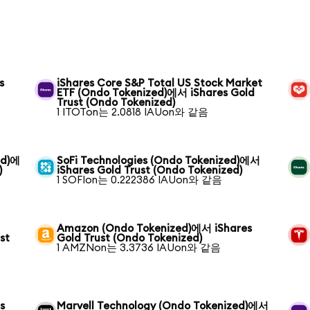
s
iShares Core S&P Total US Stock Market
ETF (Ondo Tokenized)에서 iShares Gold
Trust (Ondo Tokenized)
1 ITOTon는 2.0818 IAUon와 같음
ed)에
SoFi Technologies (Ondo Tokenized)에서
)
iShares Gold Trust (Ondo Tokenized)
1 SOFIon는 0.222386 IAUon와 같음
Amazon (Ondo Tokenized)에서 iShares
st
Gold Trust (Ondo Tokenized)
1 AMZNon는 3.3736 IAUon와 같음
s
Marvell Technology (Ondo Tokenized)에서