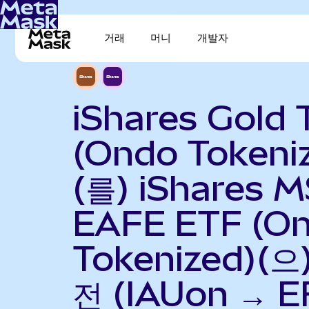
거래
머니
개발자
iShares Gold 
(Ondo Tokeni
(를) iShares M
EAFE ETF (O
Tokenized)(으
전 (IAUon → E