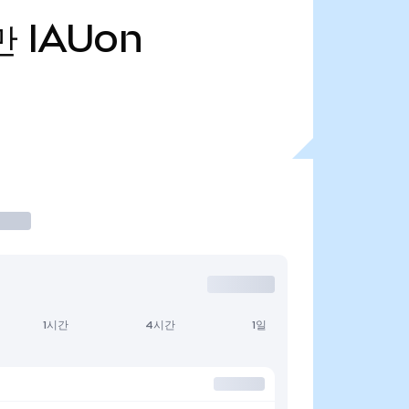
만
IAUon
1시간
4시간
1일