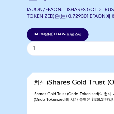
IAUON/EFAON: 1 ISHARES GOLD TRU
TOKENIZED)은(는) 0.729301 EFAO
IAUON을(를) EFAON(으)로 스왑
최신 iShares Gold Trust 
iShares Gold Trust (Ondo Tokenized)의 
(Ondo Tokenized)의 시가 총액은 $1281.31만입