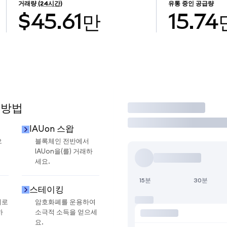
거래량
(24시간)
유통 중인 공급량
$45.61만
15.74
 방법
거래
IAUon 스왑
으
블록체인 전반에서
IAUon을(를) 거래하
세요.
15분
30분
스테이킹
지로
암호화폐를 운용하여
하
소극적 소득을 얻으세
요.