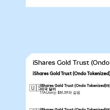
iShares Gold Trust (O
iShares Gold Trust (Ondo Token
iShares Gold Trust (Ondo Tokenized)
🇺🇸
미국 달러
1 IAUon는 $81.39와 같음
iShares Gold Trust (Ondo Tokenized)