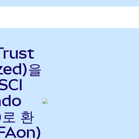
Trust
zed)을
SCI
ndo
)로 환
FAon)