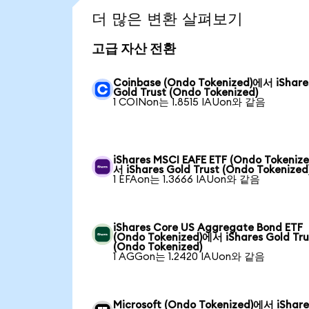
더 많은 변환 살펴보기
고급 자산 전환
Coinbase (Ondo Tokenized)에서 iShare
Gold Trust (Ondo Tokenized)
1 COINon는 1.8515 IAUon와 같음
iShares MSCI EAFE ETF (Ondo Tokeniz
서 iShares Gold Trust (Ondo Tokenized
1 EFAon는 1.3666 IAUon와 같음
iShares Core US Aggregate Bond ETF
(Ondo Tokenized)에서 iShares Gold Tru
(Ondo Tokenized)
1 AGGon는 1.2420 IAUon와 같음
Microsoft (Ondo Tokenized)에서 iShare