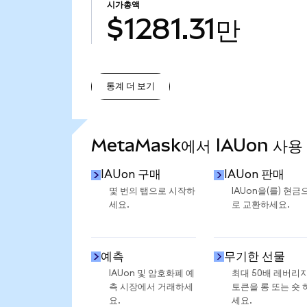
시가총액
$1281.31만
통계 더 보기
통계 더 보기
MetaMask에서 IAUon 사용
IAUon 구매
IAUon 판매
몇 번의 탭으로 시작하
IAUon을(를) 현금
세요.
로 교환하세요.
예측
무기한 선물
IAUon 및 암호화폐 예
최대 50배 레버리
측 시장에서 거래하세
토큰을 롱 또는 숏 
요.
세요.