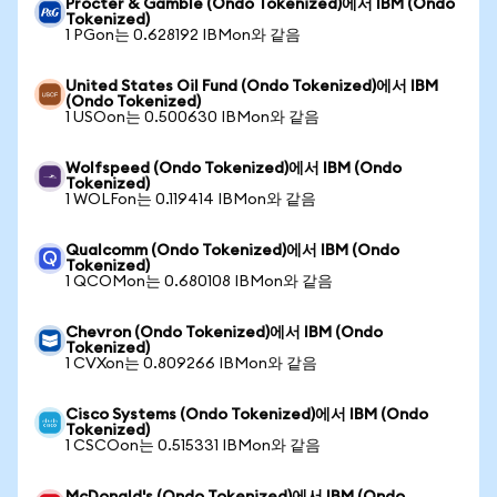
Procter & Gamble (Ondo Tokenized)에서 IBM (Ondo
Tokenized)
1 PGon는 0.628192 IBMon와 같음
United States Oil Fund (Ondo Tokenized)에서 IBM
(Ondo Tokenized)
1 USOon는 0.500630 IBMon와 같음
Wolfspeed (Ondo Tokenized)에서 IBM (Ondo
Tokenized)
1 WOLFon는 0.119414 IBMon와 같음
Qualcomm (Ondo Tokenized)에서 IBM (Ondo
Tokenized)
1 QCOMon는 0.680108 IBMon와 같음
Chevron (Ondo Tokenized)에서 IBM (Ondo
Tokenized)
1 CVXon는 0.809266 IBMon와 같음
Cisco Systems (Ondo Tokenized)에서 IBM (Ondo
Tokenized)
1 CSCOon는 0.515331 IBMon와 같음