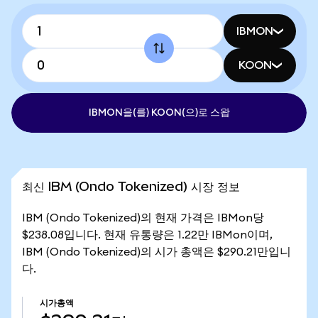
IBMON
KOON
IBMON을(를) KOON(으)로 스왑
최신 IBM (Ondo Tokenized) 시장 정보
IBM (Ondo Tokenized)의 현재 가격은 IBMon당
$238.08입니다. 현재 유통량은 1.22만 IBMon이며,
IBM (Ondo Tokenized)의 시가 총액은 $290.21만입니
다.
시가총액