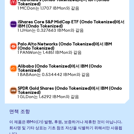
McDonald's (Ondo Tokenized)에서 IBM (Ondo
Tokenized)
1 MCDon는 1.1707 IBMon와 같음
iShares Core S&P MidCap ETF (Ondo Tokenized)에서
IBM (Ondo Tokenized)
1 IJHon는 0.327663 IBMon와 같음
Palo Alto Networks (Ondo Tokenized)에서 IBM
(Ondo Tokenized)
1 PANWon는 1.4851 IBMon와 같음
Alibaba (Ondo Tokenized)에서 IBM (Ondo
Tokenized)
1 BABAon는 0.534442 IBMon와 같음
SPDR Gold Shares (Ondo Tokenized)에서 IBM (Ondo
Tokenized)
1 GLDon는 1.6292 IBMon와 같음
면책 조항
이 제품은 IBM이(가) 발행, 후원, 보증하거나 제휴한 것이 아닙니다.
회사명 및 기타 상표는 기초 참조 자산을 식별하기 위해서만 사용됩