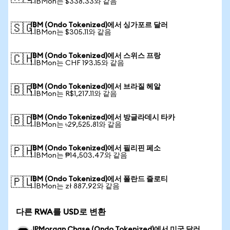
1 IBMon는 $338.33와 같음
IBM (Ondo Tokenized)에서 싱가포르 달러
🇸🇬
1 IBMon는 $305.11와 같음
IBM (Ondo Tokenized)에서 스위스 프랑
🇨🇭
1 IBMon는 CHF 193.15와 같음
IBM (Ondo Tokenized)에서 브라질 헤알
🇧🇷
1 IBMon는 R$1,217.11와 같음
IBM (Ondo Tokenized)에서 방글라데시 타카
🇧🇩
1 IBMon는 ৳29,525.81와 같음
IBM (Ondo Tokenized)에서 필리핀 페소
🇵🇭
1 IBMon는 ₱14,503.47와 같음
IBM (Ondo Tokenized)에서 폴란드 즐로티
🇵🇱
1 IBMon는 zł 887.92와 같음
다른 RWA를 USD로 변환
JPMorgan Chase (Ondo Tokenized)에서 미국 달러