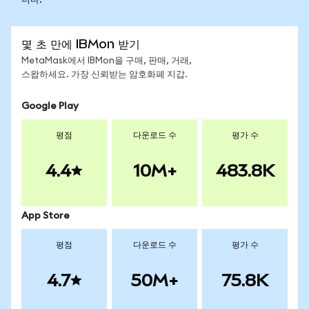
니다.
몇 초 만에 IBMon 받기
MetaMask에서 IBMon을 구매, 판매, 거래,
스왑하세요. 가장 신뢰받는 암호화폐 지갑.
Google Play
평점
다운로드 수
평가 수
4.4
10M+
483.8K
App Store
평점
다운로드 수
평가 수
4.7
50M+
75.8K