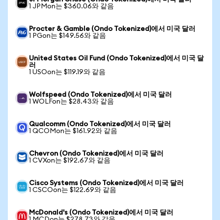
1 JPMon는 $360.06와 같음
Procter & Gamble (Ondo Tokenized)에서 미국 달러
1 PGon는 $149.56와 같음
United States Oil Fund (Ondo Tokenized)에서 미국 달
러
1 USOon는 $119.19와 같음
Wolfspeed (Ondo Tokenized)에서 미국 달러
1 WOLFon는 $28.43와 같음
Qualcomm (Ondo Tokenized)에서 미국 달러
1 QCOMon는 $161.92와 같음
Chevron (Ondo Tokenized)에서 미국 달러
1 CVXon는 $192.67와 같음
Cisco Systems (Ondo Tokenized)에서 미국 달러
1 CSCOon는 $122.69와 같음
McDonald's (Ondo Tokenized)에서 미국 달러
1 MCDon는 $278.73와 같음