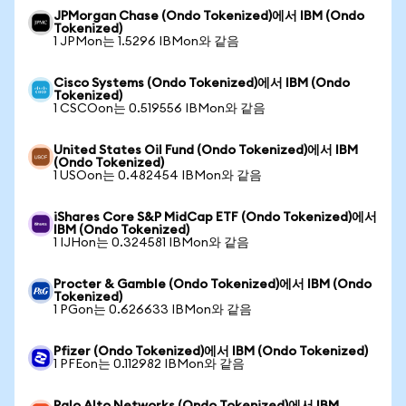
JPMorgan Chase (Ondo Tokenized)에서 IBM (Ondo
Tokenized)
1 JPMon는 1.5296 IBMon와 같음
Cisco Systems (Ondo Tokenized)에서 IBM (Ondo
Tokenized)
1 CSCOon는 0.519556 IBMon와 같음
United States Oil Fund (Ondo Tokenized)에서 IBM
(Ondo Tokenized)
1 USOon는 0.482454 IBMon와 같음
iShares Core S&P MidCap ETF (Ondo Tokenized)에서
IBM (Ondo Tokenized)
1 IJHon는 0.324581 IBMon와 같음
Procter & Gamble (Ondo Tokenized)에서 IBM (Ondo
Tokenized)
1 PGon는 0.626633 IBMon와 같음
Pfizer (Ondo Tokenized)에서 IBM (Ondo Tokenized)
1 PFEon는 0.112982 IBMon와 같음