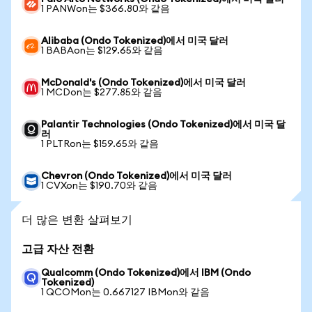
1 PANWon는 $366.80와 같음
Alibaba (Ondo Tokenized)에서 미국 달러
1 BABAon는 $129.65와 같음
McDonald's (Ondo Tokenized)에서 미국 달러
1 MCDon는 $277.85와 같음
Palantir Technologies (Ondo Tokenized)에서 미국 달
러
1 PLTRon는 $159.65와 같음
Chevron (Ondo Tokenized)에서 미국 달러
1 CVXon는 $190.70와 같음
더 많은 변환 살펴보기
고급 자산 전환
Qualcomm (Ondo Tokenized)에서 IBM (Ondo
Tokenized)
1 QCOMon는 0.667127 IBMon와 같음