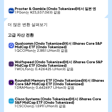
Procter & Gamble (Ondo Tokenized)에서 일본 엔
1 PGon는 ¥23,537.06와 같음
더 많은 변환 살펴보기
고급 자산 전환
Qualcomm (Ondo Tokenized)에서 iShares Core S&P
MidCap ETF (Ondo Tokenized)
1 QCOMon는 2.1851 IJHon와 같음
Wolfspeed (Ondo Tokenized)에서 iShares Core S&P
MidCap ETF (Ondo Tokenized)
1 WOLFon는 0.426425 IJHon와 같음
Roundhill Memory ETF (Ondo Tokenized)에서 iShares
Core S&P MidCap ETF (Ondo Tokenized)
1 DRAMon는 0.662697 IJHon와 같음
Cisco Systems (Ondo Tokenized)에서 iShares Core
S&P MidCap ETF (Ondo Tokenized)
1 CSCOon는 1.5911 IJHon와 같음