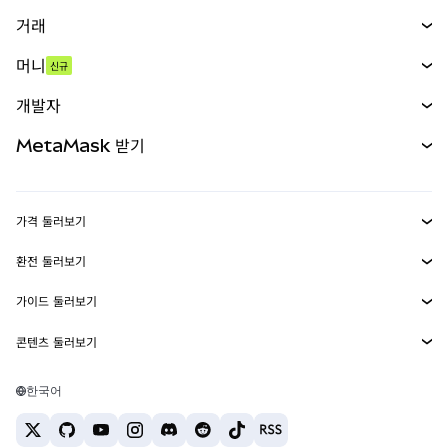
거래
스왑
머니
신규
예측 시장
신규
매수
개발자
무기한 선물
신규
카드
문서 보기
MetaMask 받기
실물자산
mUSD
신규
대시보드
Transaction Shield
수익 창출
Smart Accounts Kit
에이전트 지갑
신규
가격 둘러보기
임베디드 지갑
Snaps
비트코인 가격
환전 둘러보기
MetaMask Connect
이더리움 가격
보상
신규
BTC를 USD로 환전
솔라나 가격
가이드 둘러보기
Snaps
보안
ETH를 USD로 환전
BTC 매수
시바이누 가격
USDT를 INR로 환전
콘텐츠 둘러보기
웹3 서비스
고객 지원
ETH 매수
페페 가격
비트코인 지갑
BTC를 USDT로 환전
SOL 매수
채용
테더 가격
솔라나 지갑
한국어
BTC를 INR로 환전
PEPE 매수
연락처
USDC 가격
최고의 암호화폐 카드
ETH를 USDT로 환전
USDT 매수