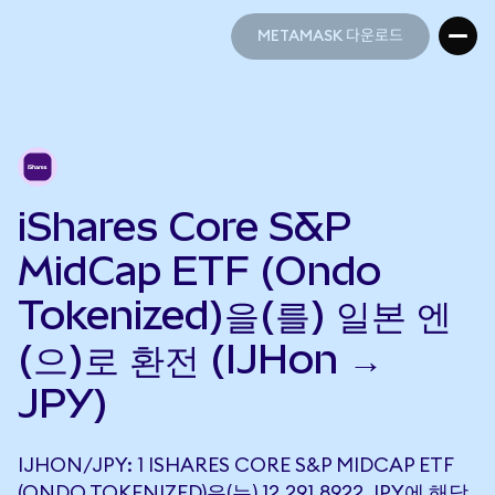
METAMASK 다운로드
METAMASK 다운로드
iShares Core S&P
MidCap ETF (Ondo
Tokenized)을(를) 일본 엔
(으)로 환전 (IJHon →
JPY)
IJHON/JPY: 1 ISHARES CORE S&P MIDCAP ETF
(ONDO TOKENIZED)은(는) 12,291.8922 JPY에 해당