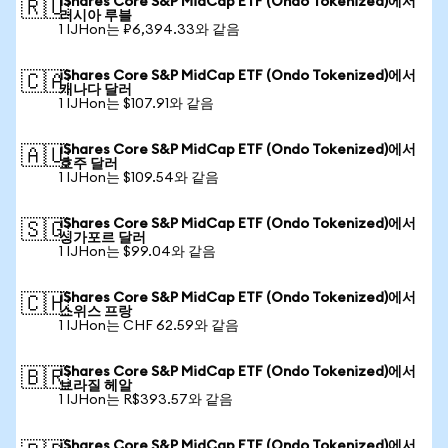
iShares Core S&P MidCap ETF (Ondo Tokenized)에서
🇷🇺
러시아 루블
1 IJHon는 ₽6,394.33와 같음
iShares Core S&P MidCap ETF (Ondo Tokenized)에서
🇨🇦
캐나다 달러
1 IJHon는 $107.91와 같음
iShares Core S&P MidCap ETF (Ondo Tokenized)에서
🇦🇺
호주 달러
1 IJHon는 $109.54와 같음
iShares Core S&P MidCap ETF (Ondo Tokenized)에서
🇸🇬
싱가포르 달러
1 IJHon는 $99.04와 같음
iShares Core S&P MidCap ETF (Ondo Tokenized)에서
🇨🇭
스위스 프랑
1 IJHon는 CHF 62.59와 같음
iShares Core S&P MidCap ETF (Ondo Tokenized)에서
🇧🇷
브라질 헤알
1 IJHon는 R$393.57와 같음
iShares Core S&P MidCap ETF (Ondo Tokenized)에서