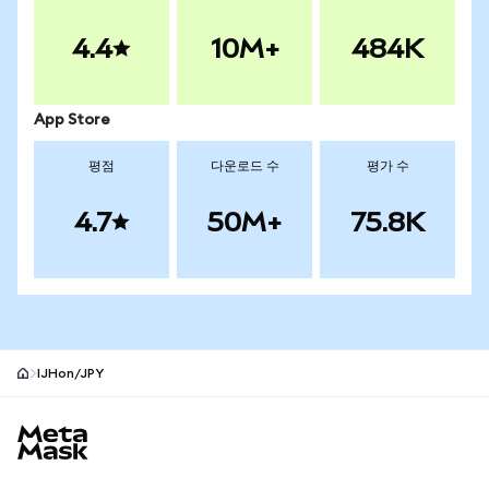
4.4
10M+
484K
App Store
평점
다운로드 수
평가 수
4.7
50M+
75.8K
IJHon/JPY
MetaMask 사이트 바닥글