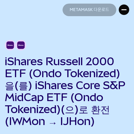
METAMASK 다운로드
METAMASK 다운로드
iShares Russell 2000
ETF (Ondo Tokenized)
을(를) iShares Core S&P
MidCap ETF (Ondo
Tokenized)(으)로 환전
(IWMon → IJHon)