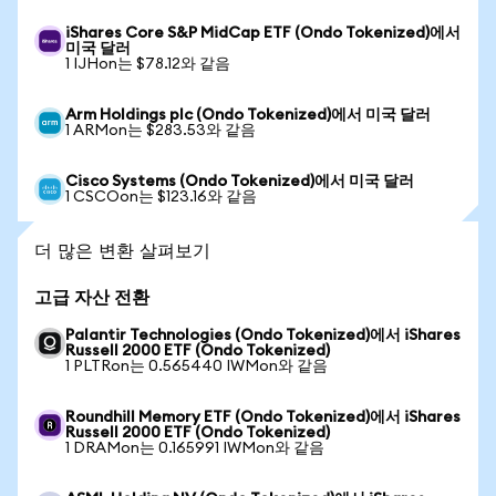
iShares Core S&P MidCap ETF (Ondo Tokenized)에서
미국 달러
1 IJHon는 $78.12와 같음
Arm Holdings plc (Ondo Tokenized)에서 미국 달러
1 ARMon는 $283.53와 같음
Cisco Systems (Ondo Tokenized)에서 미국 달러
1 CSCOon는 $123.16와 같음
더 많은 변환 살펴보기
고급 자산 전환
Palantir Technologies (Ondo Tokenized)에서 iShares
Russell 2000 ETF (Ondo Tokenized)
1 PLTRon는 0.565440 IWMon와 같음
Roundhill Memory ETF (Ondo Tokenized)에서 iShares
Russell 2000 ETF (Ondo Tokenized)
1 DRAMon는 0.165991 IWMon와 같음