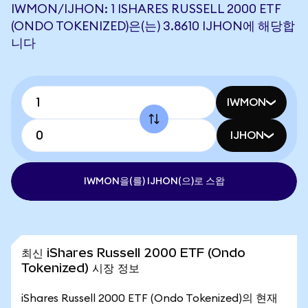
IWMON/IJHON: 1 ISHARES RUSSELL 2000 ETF
(ONDO TOKENIZED)은(는) 3.8610 IJHON에 해당합
니다
IWMON
IJHON
IWMON을(를) IJHON(으)로 스왑
최신 iShares Russell 2000 ETF (Ondo
Tokenized) 시장 정보
iShares Russell 2000 ETF (Ondo Tokenized)의 현재