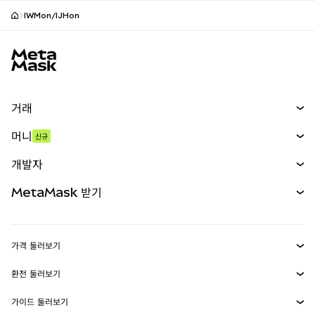
IWMon/IJHon
MetaMask 사이트 바닥글
거래
스왑
머니
신규
예측 시장
신규
매수
개발자
무기한 선물
신규
카드
문서 보기
MetaMask 받기
실물자산
mUSD
신규
대시보드
Transaction Shield
수익 창출
Smart Accounts Kit
에이전트 지갑
신규
가격 둘러보기
임베디드 지갑
Snaps
비트코인 가격
환전 둘러보기
MetaMask Connect
이더리움 가격
보상
신규
BTC를 USD로 환전
솔라나 가격
가이드 둘러보기
Snaps
보안
ETH를 USD로 환전
BTC 매수