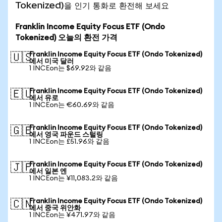
Tokenized)을 인기 통화로 환전해 보세요
Franklin Income Equity Focus ETF (Ondo
Tokenized) 오늘의 환전 가격
Franklin Income Equity Focus ETF (Ondo Tokenized)
🇺🇸
에서 미국 달러
1 INCEon는 $69.92와 같음
Franklin Income Equity Focus ETF (Ondo Tokenized)
🇪🇺
에서 유로
1 INCEon는 €60.69와 같음
Franklin Income Equity Focus ETF (Ondo Tokenized)
🇬🇧
에서 영국 파운드 스털링
1 INCEon는 £51.96와 같음
Franklin Income Equity Focus ETF (Ondo Tokenized)
🇯🇵
에서 일본 엔
1 INCEon는 ¥11,083.2와 같음
Franklin Income Equity Focus ETF (Ondo Tokenized)
🇨🇳
에서 중국 위안화
1 INCEon는 ¥471.97와 같음