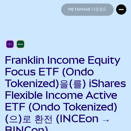
METAMASK 다운로드
METAMASK 다운로드
Franklin Income Equity
Focus ETF (Ondo
Tokenized)을(를) iShares
Flexible Income Active
ETF (Ondo Tokenized)
(으)로 환전 (INCEon →
BINCon)