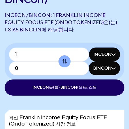
INCEON/BINCON: 1 FRANKLIN INCOME
EQUITY FOCUS ETF (ONDO TOKENIZED)은(는)
1.3165 BINCON에 해당합니다
INCEON
BINCON
INCEON을(를) BINCON(으)로 스왑
최신 Franklin Income Equity Focus ETF
(Ondo Tokenized) 시장 정보