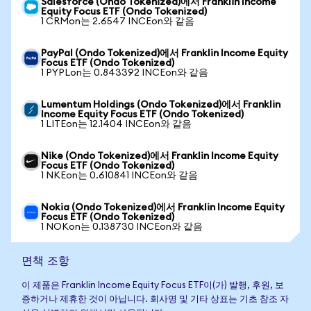
Salesforce (Ondo Tokenized)에서 Franklin Income
Equity Focus ETF (Ondo Tokenized)
1 CRMon는 2.6547 INCEon와 같음
PayPal (Ondo Tokenized)에서 Franklin Income Equity
Focus ETF (Ondo Tokenized)
1 PYPLon는 0.843392 INCEon와 같음
Lumentum Holdings (Ondo Tokenized)에서 Franklin
Income Equity Focus ETF (Ondo Tokenized)
1 LITEon는 12.1404 INCEon와 같음
Nike (Ondo Tokenized)에서 Franklin Income Equity
Focus ETF (Ondo Tokenized)
1 NKEon는 0.610841 INCEon와 같음
Nokia (Ondo Tokenized)에서 Franklin Income Equity
Focus ETF (Ondo Tokenized)
1 NOKon는 0.138730 INCEon와 같음
면책 조항
이 제품은 Franklin Income Equity Focus ETF이(가) 발행, 후원, 보
증하거나 제휴한 것이 아닙니다. 회사명 및 기타 상표는 기초 참조 자