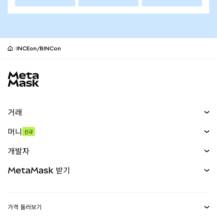
INCEon/BINCon
MetaMask 사이트 바닥글
거래
스왑
머니
신규
예측 시장
신규
매수
개발자
무기한 선물
신규
카드
문서 보기
MetaMask 받기
실물자산
mUSD
신규
대시보드
Transaction Shield
수익 창출
Smart Accounts Kit
에이전트 지갑
신규
가격 둘러보기
임베디드 지갑
Snaps
비트코인 가격