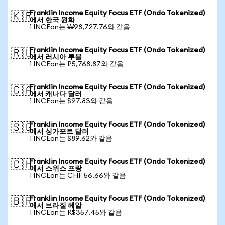
Franklin Income Equity Focus ETF (Ondo Tokenized)
🇰🇷
에서 한국 원화
1 INCEon는 ₩98,727.76와 같음
Franklin Income Equity Focus ETF (Ondo Tokenized)
🇷🇺
에서 러시아 루블
1 INCEon는 ₽5,768.87와 같음
Franklin Income Equity Focus ETF (Ondo Tokenized)
🇨🇦
에서 캐나다 달러
1 INCEon는 $97.83와 같음
Franklin Income Equity Focus ETF (Ondo Tokenized)
🇸🇬
에서 싱가포르 달러
1 INCEon는 $89.62와 같음
Franklin Income Equity Focus ETF (Ondo Tokenized)
🇨🇭
에서 스위스 프랑
1 INCEon는 CHF 56.66와 같음
Franklin Income Equity Focus ETF (Ondo Tokenized)
🇧🇷
에서 브라질 헤알
1 INCEon는 R$357.45와 같음