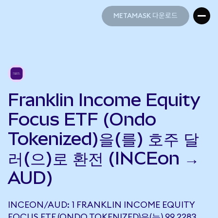
METAMASK 다운로드
METAMASK 다운로드
Franklin Income Equity
Focus ETF (Ondo
Tokenized)을(를) 호주 달
러(으)로 환전 (INCEon →
AUD)
INCEON/AUD: 1 FRANKLIN INCOME EQUITY
FOCUS ETF (ONDO TOKENIZED)은(는) 99.2283