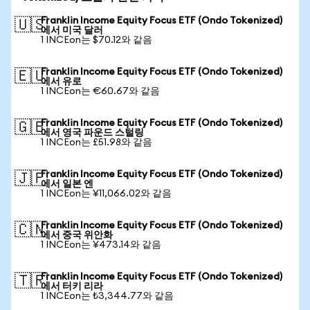
Franklin Income Equity Focus ETF (Ondo Tokenized)
🇺🇸
에서 미국 달러
1 INCEon는 $70.12와 같음
Franklin Income Equity Focus ETF (Ondo Tokenized)
🇪🇺
에서 유로
1 INCEon는 €60.67와 같음
Franklin Income Equity Focus ETF (Ondo Tokenized)
🇬🇧
에서 영국 파운드 스털링
1 INCEon는 £51.98와 같음
Franklin Income Equity Focus ETF (Ondo Tokenized)
🇯🇵
에서 일본 엔
1 INCEon는 ¥11,066.02와 같음
Franklin Income Equity Focus ETF (Ondo Tokenized)
🇨🇳
에서 중국 위안화
1 INCEon는 ¥473.14와 같음
Franklin Income Equity Focus ETF (Ondo Tokenized)
🇹🇷
에서 터키 리라
1 INCEon는 ₺3,344.77와 같음