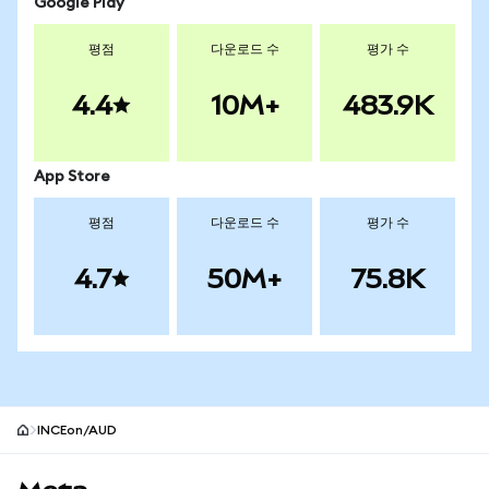
Google Play
평점
다운로드 수
평가 수
4.4
10M+
483.9K
App Store
평점
다운로드 수
평가 수
4.7
50M+
75.8K
INCEon/AUD
MetaMask 사이트 바닥글