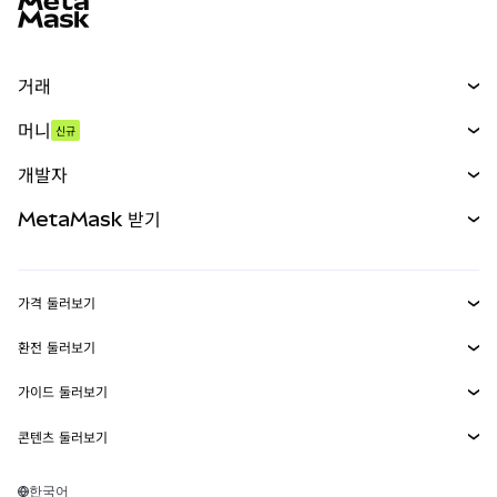
거래
스왑
머니
신규
예측 시장
신규
매수
개발자
무기한 선물
신규
카드
문서 보기
MetaMask 받기
실물자산
mUSD
신규
대시보드
Transaction Shield
수익 창출
Smart Accounts Kit
에이전트 지갑
신규
가격 둘러보기
임베디드 지갑
Snaps
비트코인 가격
환전 둘러보기
MetaMask Connect
이더리움 가격
보상
신규
BTC를 USD로 환전
솔라나 가격
가이드 둘러보기
Snaps
보안
ETH를 USD로 환전
BTC 매수
시바이누 가격
USDT를 INR로 환전
콘텐츠 둘러보기
웹3 서비스
고객 지원
ETH 매수
페페 가격
비트코인 지갑
BTC를 USDT로 환전
SOL 매수
채용
테더 가격
솔라나 지갑
한국어