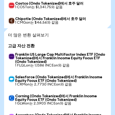
Costco (Ondo Tokenized)에서 호주 달러
1 COSTon는 $1,341.75와 같음
Chipotle (Ondo Tokenized)에서 호주 달러
1 CMGon는 $46.56와 같음
더 많은 변환 살펴보기
고급 자산 전환
Franklin US Large Cap Multifactor Index ETF (Ondo
Tokenized)에서 Franklin Income Equity Focus ETF
(Ondo Tokenized)
1 FLQLon는 1.1386 INCEon와 같음
Salesforce (Ondo Tokenized)에서 Franklin Income
Equity Focus ETF (Ondo Tokenized)
1 CRMon는 2.7730 INCEon와 같음
Corning (Ondo Tokenized)에서 Franklin Income
Equity Focus ETF (Ondo Tokenized)
1 GLWon는 2.3903 INCEon와 같음