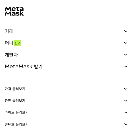
MetaMask 사이트 바닥글
거래
스왑
머니
신규
예측 시장
신규
매수
개발자
무기한 선물
신규
카드
문서 보기
MetaMask 받기
실물자산
mUSD
신규
대시보드
Transaction Shield
수익 창출
Smart Accounts Kit
에이전트 지갑
신규
가격 둘러보기
임베디드 지갑
Snaps
비트코인 가격
환전 둘러보기
MetaMask Connect
이더리움 가격
보상
신규
BTC를 USD로 환전
솔라나 가격
가이드 둘러보기
Snaps
보안
ETH를 USD로 환전
BTC 매수
시바이누 가격
USDT를 INR로 환전
콘텐츠 둘러보기
웹3 서비스
고객 지원
ETH 매수
페페 가격
비트코인 지갑