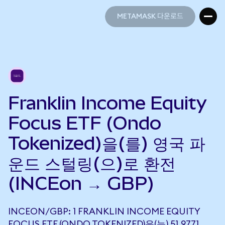
METAMASK 다운로드
METAMASK 다운로드
Franklin Income Equity
Focus ETF (Ondo
Tokenized)을(를) 영국 파
운드 스털링(으)로 환전
(INCEon → GBP)
INCEON/GBP: 1 FRANKLIN INCOME EQUITY
FOCUS ETF (ONDO TOKENIZED)은(는) 51.9771