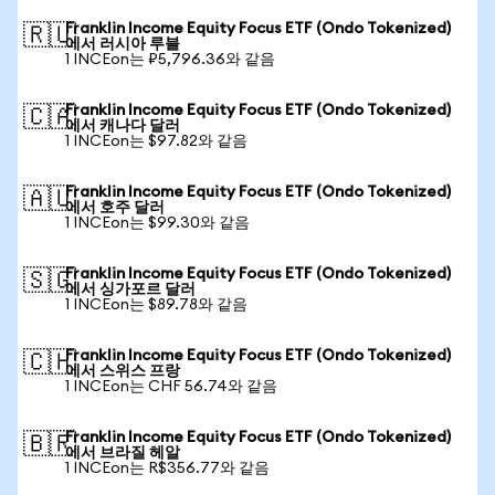
Franklin Income Equity Focus ETF (Ondo Tokenized)
🇷🇺
에서 러시아 루블
1 INCEon는 ₽5,796.36와 같음
Franklin Income Equity Focus ETF (Ondo Tokenized)
🇨🇦
에서 캐나다 달러
1 INCEon는 $97.82와 같음
Franklin Income Equity Focus ETF (Ondo Tokenized)
🇦🇺
에서 호주 달러
1 INCEon는 $99.30와 같음
Franklin Income Equity Focus ETF (Ondo Tokenized)
🇸🇬
에서 싱가포르 달러
1 INCEon는 $89.78와 같음
Franklin Income Equity Focus ETF (Ondo Tokenized)
🇨🇭
에서 스위스 프랑
1 INCEon는 CHF 56.74와 같음
Franklin Income Equity Focus ETF (Ondo Tokenized)
🇧🇷
에서 브라질 헤알
1 INCEon는 R$356.77와 같음