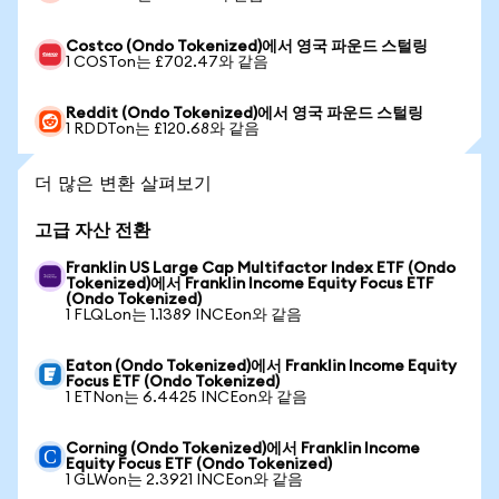
Costco (Ondo Tokenized)에서 영국 파운드 스털링
1 COSTon는 £702.47와 같음
Reddit (Ondo Tokenized)에서 영국 파운드 스털링
1 RDDTon는 £120.68와 같음
더 많은 변환 살펴보기
고급 자산 전환
Franklin US Large Cap Multifactor Index ETF (Ondo
Tokenized)에서 Franklin Income Equity Focus ETF
(Ondo Tokenized)
1 FLQLon는 1.1389 INCEon와 같음
Eaton (Ondo Tokenized)에서 Franklin Income Equity
Focus ETF (Ondo Tokenized)
1 ETNon는 6.4425 INCEon와 같음
Corning (Ondo Tokenized)에서 Franklin Income
Equity Focus ETF (Ondo Tokenized)
1 GLWon는 2.3921 INCEon와 같음