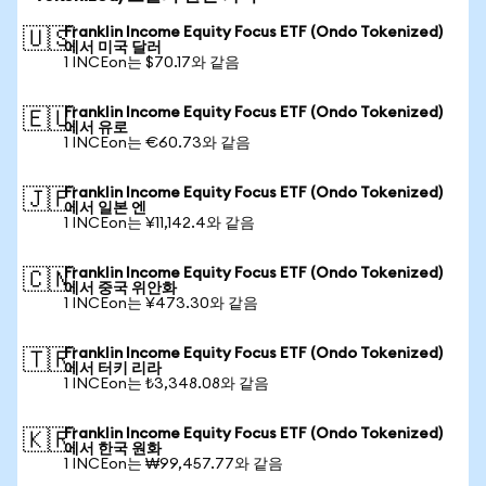
Franklin Income Equity Focus ETF (Ondo Tokenized)
🇺🇸
에서 미국 달러
1 INCEon는 $70.17와 같음
Franklin Income Equity Focus ETF (Ondo Tokenized)
🇪🇺
에서 유로
1 INCEon는 €60.73와 같음
Franklin Income Equity Focus ETF (Ondo Tokenized)
🇯🇵
에서 일본 엔
1 INCEon는 ¥11,142.4와 같음
Franklin Income Equity Focus ETF (Ondo Tokenized)
🇨🇳
에서 중국 위안화
1 INCEon는 ¥473.30와 같음
Franklin Income Equity Focus ETF (Ondo Tokenized)
🇹🇷
에서 터키 리라
1 INCEon는 ₺3,348.08와 같음
Franklin Income Equity Focus ETF (Ondo Tokenized)
🇰🇷
에서 한국 원화
1 INCEon는 ₩99,457.77와 같음