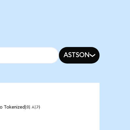
ASTSON
o Tokenized)의 시가