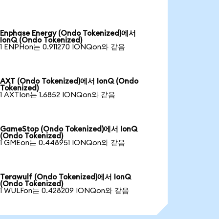
Enphase Energy (Ondo Tokenized)에서
IonQ (Ondo Tokenized)
1 ENPHon는 0.911270 IONQon와 같음
AXT (Ondo Tokenized)에서 IonQ (Ondo
Tokenized)
1 AXTIon는 1.6852 IONQon와 같음
GameStop (Ondo Tokenized)에서 IonQ
(Ondo Tokenized)
1 GMEon는 0.448951 IONQon와 같음
Terawulf (Ondo Tokenized)에서 IonQ
(Ondo Tokenized)
1 WULFon는 0.428209 IONQon와 같음