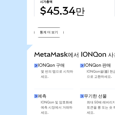
시가총액
$45.34만
통계 더 보기
통계 더 보기
MetaMask에서 IONQon 
IONQon 구매
IONQon 판매
몇 번의 탭으로 시작하
IONQon을(를) 현
세요.
으로 교환하세요.
예측
무기한 선물
IONQon 및 암호화폐
최대 50배 레버리
예측 시장에서 거래하
토큰을 롱 또는 숏 
세요.
세요.