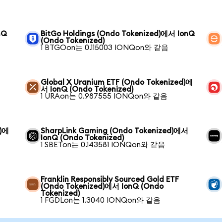
nQ
BitGo Holdings (Ondo Tokenized)에서 IonQ
(Ondo Tokenized)
1 BTGOon는 0.115003 IONQon와 같음
Global X Uranium ETF (Ondo Tokenized)에
서 IonQ (Ondo Tokenized)
1 URAon는 0.987555 IONQon와 같음
d)에
SharpLink Gaming (Ondo Tokenized)에서
IonQ (Ondo Tokenized)
1 SBETon는 0.143581 IONQon와 같음
Franklin Responsibly Sourced Gold ETF
(Ondo Tokenized)에서 IonQ (Ondo
Tokenized)
1 FGDLon는 1.3040 IONQon와 같음