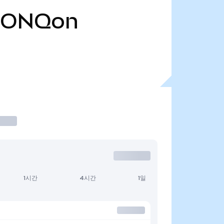
IONQon
1시간
4시간
1일