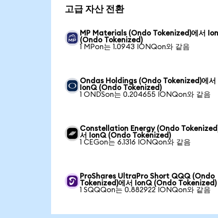
고급 자산 전환
MP Materials (Ondo Tokenized)에서 Io
(Ondo Tokenized)
1 MPon는 1.0943 IONQon와 같음
Ondas Holdings (Ondo Tokenized)에서
IonQ (Ondo Tokenized)
1 ONDSon는 0.204655 IONQon와 같음
Constellation Energy (Ondo Tokenize
서 IonQ (Ondo Tokenized)
1 CEGon는 6.1316 IONQon와 같음
ProShares UltraPro Short QQQ (Ondo
Tokenized)에서 IonQ (Ondo Tokenized)
1 SQQQon는 0.882922 IONQon와 같음