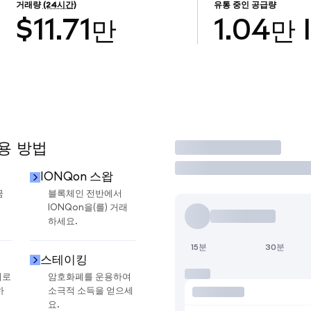
거래량
(24시간)
유통 중인 공급량
$11.71만
1.04만
사용 방법
거래
IONQon 스왑
금
블록체인 전반에서
IONQon을(를) 거래
하세요.
15분
30분
스테이킹
지로
암호화폐를 운용하여
하
소극적 소득을 얻으세
요.