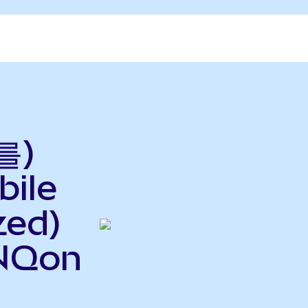
를)
ile
zed)
NQon