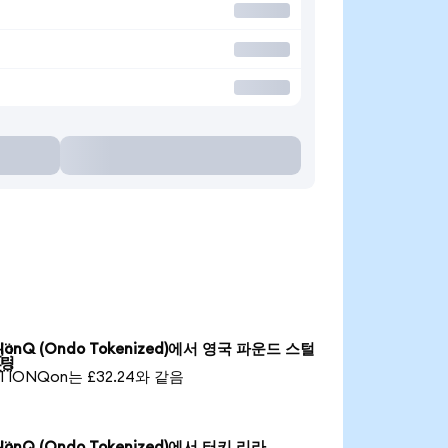
IonQ (Ondo Tokenized)에서 영국 파운드 스털

링
1 IONQon는 £32.24와 같음
IonQ (Ondo Tokenized)에서 터키 리라