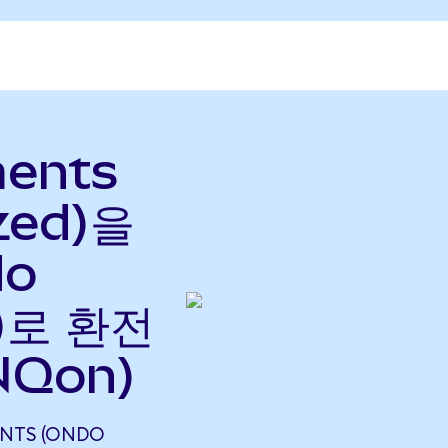
ments
zed)을
do
으)로 환전
NQon)
ENTS (ONDO