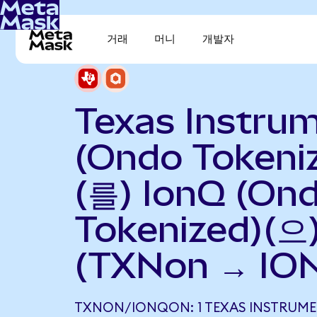
거래
머니
개발자
Texas Instru
(Ondo Tokeni
(를) IonQ (On
Tokenized)(
(TXNon → IO
TXNON/IONQON: 1 TEXAS INSTRUM