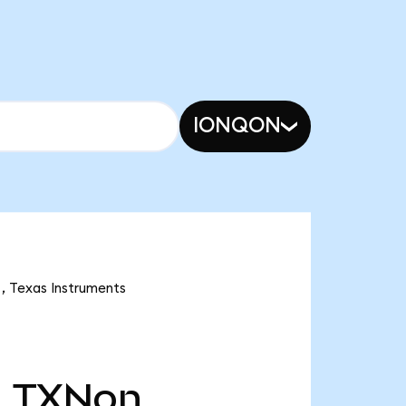
IONQON
exas Instruments
천
TXNon