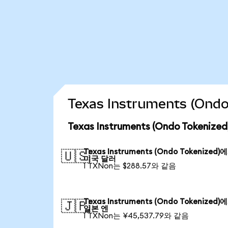
Texas Instruments (On
Texas Instruments (Ondo Token
Texas Instruments (Ondo Tokenized)
🇺🇸
미국 달러
1 TXNon는 $288.57와 같음
Texas Instruments (Ondo Tokenized)
🇯🇵
일본 엔
1 TXNon는 ¥45,537.79와 같음