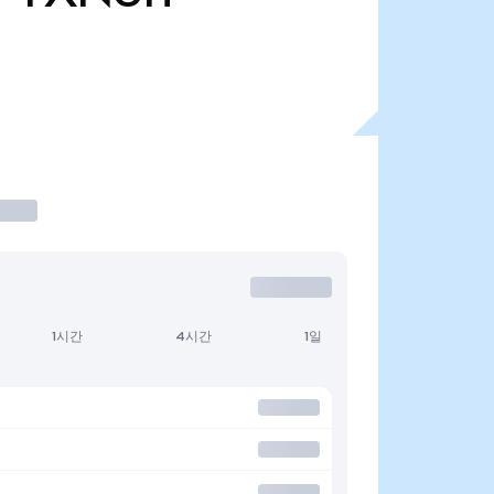
1시간
4시간
1일