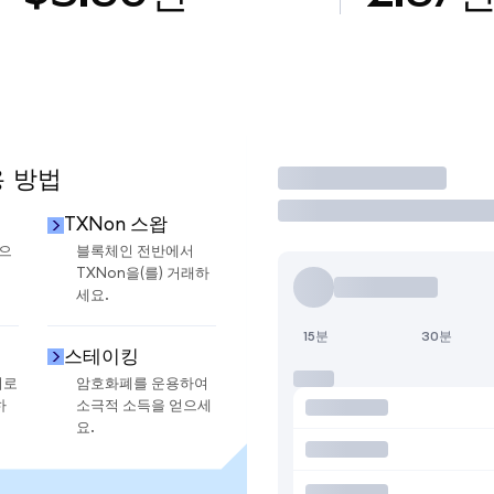
용 방법
거래
TXNon 스왑
금으
블록체인 전반에서
TXNon을(를) 거래하
세요.
15분
30분
스테이킹
지로
암호화폐를 운용하여
하
소극적 소득을 얻으세
요.