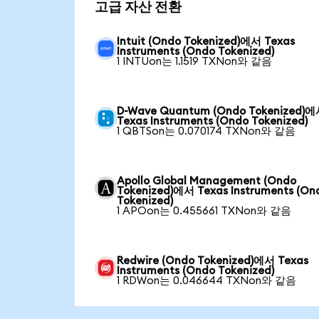
고급 자산 전환
Intuit (Ondo Tokenized)에서 Texas
Instruments (Ondo Tokenized)
1 INTUon는 1.1519 TXNon와 같음
D-Wave Quantum (Ondo Tokenized)
Texas Instruments (Ondo Tokenized)
1 QBTSon는 0.070174 TXNon와 같음
Apollo Global Management (Ondo
Tokenized)에서 Texas Instruments (On
Tokenized)
1 APOon는 0.455661 TXNon와 같음
Redwire (Ondo Tokenized)에서 Texas
Instruments (Ondo Tokenized)
1 RDWon는 0.046644 TXNon와 같음