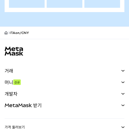
ITAon/CNY
MetaMask 사이트 바닥글
거래
스왑
머니
신규
예측 시장
신규
매수
개발자
무기한 선물
신규
카드
문서 보기
MetaMask 받기
실물자산
mUSD
신규
대시보드
Transaction Shield
수익 창출
Smart Accounts Kit
에이전트 지갑
신규
가격 둘러보기