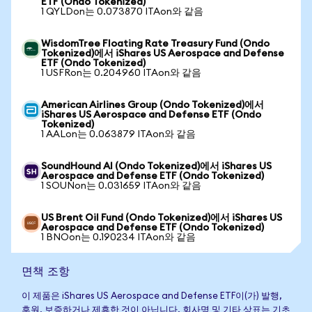
ETF (Ondo Tokenized)
1 QYLDon는 0.073870 ITAon와 같음
WisdomTree Floating Rate Treasury Fund (Ondo
Tokenized)에서 iShares US Aerospace and Defense
ETF (Ondo Tokenized)
1 USFRon는 0.204960 ITAon와 같음
American Airlines Group (Ondo Tokenized)에서
iShares US Aerospace and Defense ETF (Ondo
Tokenized)
1 AALon는 0.063879 ITAon와 같음
SoundHound AI (Ondo Tokenized)에서 iShares US
Aerospace and Defense ETF (Ondo Tokenized)
1 SOUNon는 0.031659 ITAon와 같음
US Brent Oil Fund (Ondo Tokenized)에서 iShares US
Aerospace and Defense ETF (Ondo Tokenized)
1 BNOon는 0.190234 ITAon와 같음
면책 조항
이 제품은 iShares US Aerospace and Defense ETF이(가) 발행,
후원, 보증하거나 제휴한 것이 아닙니다. 회사명 및 기타 상표는 기초