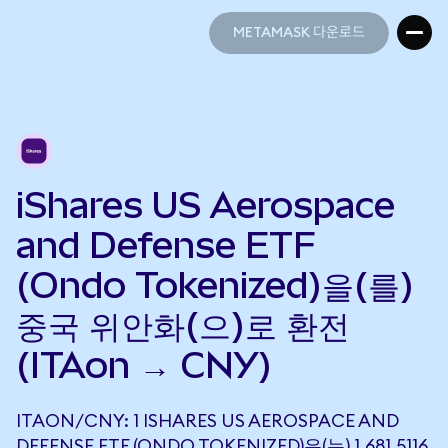
METAMASK 다운로드
METAMASK 다운로드
iShares US Aerospace
and Defense ETF
(Ondo Tokenized)을(를)
중국 위안화(으)로 환전
(ITAon → CNY)
ITAON/CNY: 1 ISHARES US AEROSPACE AND
DEFENSE ETF (ONDO TOKENIZED)은(는) 1,681.5116