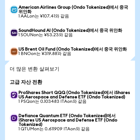
American Airlines Group (Ondo Tokenized)에서 중국
위안화
1 AALon는 ¥107.41와 같음
SoundHound AI (Ondo Tokenized)에서 중국 위안화
1 SOUNon는 ¥53.23와 같음
US Brent Oil Fund (Ondo Tokenized)에서 중국 위안화
1 BNOon는 ¥319.88와 같음
더 많은 변환 살펴보기
고급 자산 전환
ProShares Short QQQ (Ondo Tokenized)에서 iShares
US Aerospace and Defense ETF (Ondo Tokenized)
1 PSQon는 0.103483 ITAon와 같음
Defiance Quantum ETF (Ondo Tokenized)에서
iShares US Aerospace and Defense ETF (Ondo
Tokenized)
1 QTUMon는 0.611909 ITAon와 같음