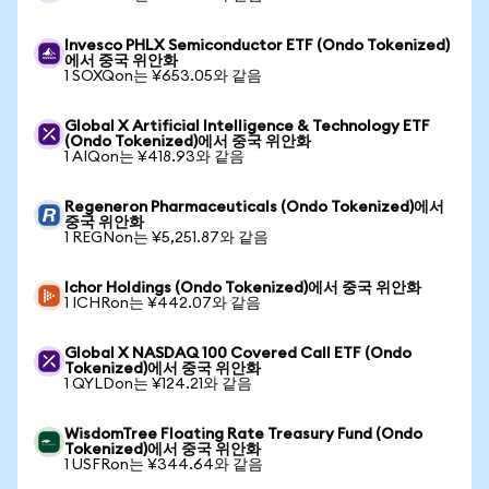
Invesco PHLX Semiconductor ETF (Ondo Tokenized)
에서 중국 위안화
1 SOXQon는 ¥653.05와 같음
Global X Artificial Intelligence & Technology ETF
(Ondo Tokenized)에서 중국 위안화
1 AIQon는 ¥418.93와 같음
Regeneron Pharmaceuticals (Ondo Tokenized)에서
중국 위안화
1 REGNon는 ¥5,251.87와 같음
Ichor Holdings (Ondo Tokenized)에서 중국 위안화
1 ICHRon는 ¥442.07와 같음
Global X NASDAQ 100 Covered Call ETF (Ondo
Tokenized)에서 중국 위안화
1 QYLDon는 ¥124.21와 같음
WisdomTree Floating Rate Treasury Fund (Ondo
Tokenized)에서 중국 위안화
1 USFRon는 ¥344.64와 같음