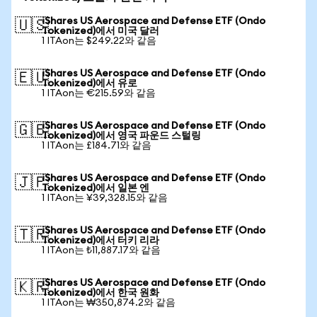
iShares US Aerospace and Defense ETF (Ondo
🇺🇸
Tokenized)에서 미국 달러
1 ITAon는 $249.22와 같음
iShares US Aerospace and Defense ETF (Ondo
🇪🇺
Tokenized)에서 유로
1 ITAon는 €215.59와 같음
iShares US Aerospace and Defense ETF (Ondo
🇬🇧
Tokenized)에서 영국 파운드 스털링
1 ITAon는 £184.71와 같음
iShares US Aerospace and Defense ETF (Ondo
🇯🇵
Tokenized)에서 일본 엔
1 ITAon는 ¥39,328.15와 같음
iShares US Aerospace and Defense ETF (Ondo
🇹🇷
Tokenized)에서 터키 리라
1 ITAon는 ₺11,887.17와 같음
iShares US Aerospace and Defense ETF (Ondo
🇰🇷
Tokenized)에서 한국 원화
1 ITAon는 ₩350,874.2와 같음