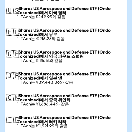
iShares US Aerospace and Defense ETF (Ondo
🇺🇸
Tokenized)에서 미국 달러
1 ITAon는 $249.95와 같음
iShares US Aerospace and Defense ETF (Ondo
🇪🇺
Tokenized)에서 유로
1 ITAon는 €216.28와 같음
iShares US Aerospace and Defense ETF (Ondo
🇬🇧
Tokenized)에서 영국 파운드 스털링
1 ITAon는 £185.61와 같음
iShares US Aerospace and Defense ETF (Ondo
🇯🇵
Tokenized)에서 일본 엔
1 ITAon는 ¥39,443.36와 같음
iShares US Aerospace and Defense ETF (Ondo
🇨🇳
Tokenized)에서 중국 위안화
1 ITAon는 ¥1,686.44와 같음
iShares US Aerospace and Defense ETF (Ondo
🇹🇷
Tokenized)에서 터키 리라
1 ITAon는 ₺11,921.99와 같음