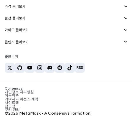
에이전트 지갑
신규
가격 둘러보기
임베디드 지갑
Snaps
비트코인 가격
환전 둘러보기
MetaMask Connect
이더리움 가격
보상
신규
BTC를 USD로 환전
솔라나 가격
가이드 둘러보기
Snaps
보안
ETH를 USD로 환전
BTC 매수
시바이누 가격
USDT를 INR로 환전
콘텐츠 둘러보기
웹3 서비스
고객 지원
ETH 매수
페페 가격
비트코인 지갑
BTC를 USDT로 환전
SOL 매수
채용
테더 가격
솔라나 지갑
한국어
BTC를 INR로 환전
PEPE 매수
연락처
USDC 가격
최고의 암호화폐 카드
ETH를 USDT로 환전
USDT 매수
체인링크 가격
최고의 모바일 암호화폐 지갑
USDT를 PHP로 환전
USDC 매수
Polymarket이란?
BTC를 EUR로 환전
SHIB 매수
Consensys
암호화폐 세금 뉴스
개인정보 처리방침
이용약관
BNB 매수
기여자 라이선스 계약
암호화폐 매수 방법
사이트맵
접근성
비트코인 매도 방법
쿠키 관리
©2026 MetaMask • A Consensys Formation