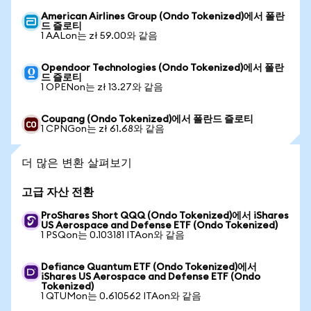
American Airlines Group (Ondo Tokenized)에서 폴란
드 즐로티
1 AALon는 zł 59.00와 같음
Opendoor Technologies (Ondo Tokenized)에서 폴란
드 즐로티
1 OPENon는 zł 13.27와 같음
Coupang (Ondo Tokenized)에서 폴란드 즐로티
1 CPNGon는 zł 61.68와 같음
더 많은 변환 살펴보기
고급 자산 전환
ProShares Short QQQ (Ondo Tokenized)에서 iShares
US Aerospace and Defense ETF (Ondo Tokenized)
1 PSQon는 0.103181 ITAon와 같음
Defiance Quantum ETF (Ondo Tokenized)에서
iShares US Aerospace and Defense ETF (Ondo
Tokenized)
1 QTUMon는 0.610562 ITAon와 같음