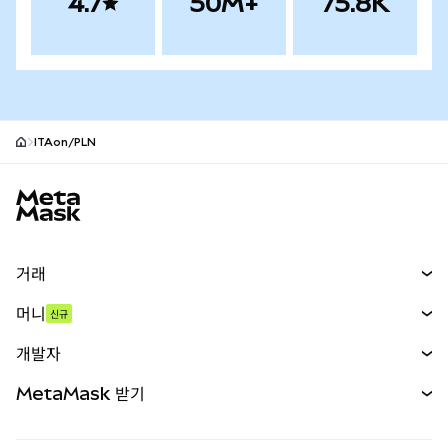
4.7
50M+
75.8K
ITAon/PLN
MetaMask 사이트 바닥글
거래
스왑
머니
신규
예측 시장
신규
매수
개발자
무기한 선물
신규
카드
문서 보기
MetaMask 받기
실물자산
mUSD
신규
대시보드
Transaction Shield
수익 창출
Smart Accounts Kit