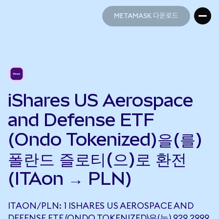
METAMASK 다운로드
METAMASK 다운로드
iShares US Aerospace
and Defense ETF
(Ondo Tokenized)을(를)
폴란드 즐로티(으)로 환전
(ITAon → PLN)
ITAON/PLN: 1 ISHARES US AEROSPACE AND
DEFENSE ETF (ONDO TOKENIZED)은(는) 929.2999