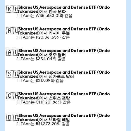
iShares US Aerospace and Defense ETF (Ondo
🇰🇷
Tokenized)에서 한국 원화
1 ITAon는 ₩351,653.01와 같음
iShares US Aerospace and Defense ETF (Ondo
🇷🇺
Tokenized)에서 러시아 루블
1 ITAon는 ₽20,381.53와 같음
iShares US Aerospace and Defense ETF (Ondo
🇦🇺
Tokenized)에서 호주 달러
1 ITAon는 $354.04와 같음
iShares US Aerospace and Defense ETF (Ondo
🇸🇬
Tokenized)에서 싱가포르 달러
1 ITAon는 $317.09와 같음
iShares US Aerospace and Defense ETF (Ondo
🇨🇭
Tokenized)에서 스위스 프랑
1 ITAon는 CHF 201.86와 같음
iShares US Aerospace and Defense ETF (Ondo
🇧🇷
Tokenized)에서 브라질 헤알
1 ITAon는 R$1,273.20와 같음