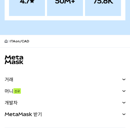
4.7
50M+
75.8K
ITAon/CAD
MetaMask 사이트 바닥글
거래
스왑
머니
신규
예측 시장
신규
매수
개발자
무기한 선물
신규
카드
문서 보기
MetaMask 받기
실물자산
mUSD
신규
대시보드
Transaction Shield
수익 창출
Smart Accounts Kit