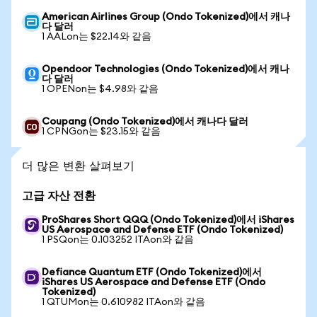
American Airlines Group (Ondo Tokenized)에서 캐나
다 달러
1 AALon는 $22.14와 같음
Opendoor Technologies (Ondo Tokenized)에서 캐나
다 달러
1 OPENon는 $4.98와 같음
Coupang (Ondo Tokenized)에서 캐나다 달러
1 CPNGon는 $23.15와 같음
더 많은 변환 살펴보기
고급 자산 전환
ProShares Short QQQ (Ondo Tokenized)에서 iShares
US Aerospace and Defense ETF (Ondo Tokenized)
1 PSQon는 0.103252 ITAon와 같음
Defiance Quantum ETF (Ondo Tokenized)에서
iShares US Aerospace and Defense ETF (Ondo
Tokenized)
1 QTUMon는 0.610982 ITAon와 같음