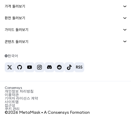
에이전트 지갑
신규
가격 둘러보기
임베디드 지갑
Snaps
비트코인 가격
환전 둘러보기
MetaMask Connect
이더리움 가격
보상
신규
BTC를 USD로 환전
솔라나 가격
가이드 둘러보기
Snaps
보안
ETH를 USD로 환전
BTC 매수
시바이누 가격
USDT를 INR로 환전
콘텐츠 둘러보기
웹3 서비스
고객 지원
ETH 매수
페페 가격
비트코인 지갑
BTC를 USDT로 환전
SOL 매수
채용
테더 가격
솔라나 지갑
한국어
BTC를 INR로 환전
PEPE 매수
연락처
USDC 가격
최고의 암호화폐 카드
ETH를 USDT로 환전
USDT 매수
체인링크 가격
최고의 모바일 암호화폐 지갑
USDT를 PHP로 환전
USDC 매수
Polymarket이란?
BTC를 EUR로 환전
SHIB 매수
Consensys
암호화폐 세금 뉴스
개인정보 처리방침
이용약관
BNB 매수
기여자 라이선스 계약
암호화폐 매수 방법
사이트맵
접근성
비트코인 매도 방법
쿠키 관리
©2026 MetaMask • A Consensys Formation