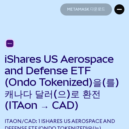
METAMASK 다운로드
METAMASK 다운로드
iShares US Aerospace
and Defense ETF
(Ondo Tokenized)을(를)
캐나다 달러(으)로 환전
(ITAon → CAD)
ITAON/CAD: 1 ISHARES US AEROSPACE AND
DEFENSE ETF (ONDO TOKENIZED)은(는)