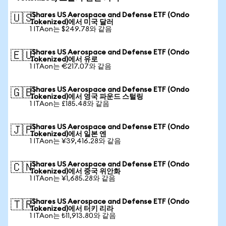
iShares US Aerospace and Defense ETF (Ondo
🇺🇸
Tokenized)에서 미국 달러
1 ITAon는 $249.78와 같음
iShares US Aerospace and Defense ETF (Ondo
🇪🇺
Tokenized)에서 유로
1 ITAon는 €217.07와 같음
iShares US Aerospace and Defense ETF (Ondo
🇬🇧
Tokenized)에서 영국 파운드 스털링
1 ITAon는 £185.48와 같음
iShares US Aerospace and Defense ETF (Ondo
🇯🇵
Tokenized)에서 일본 엔
1 ITAon는 ¥39,416.28와 같음
iShares US Aerospace and Defense ETF (Ondo
🇨🇳
Tokenized)에서 중국 위안화
1 ITAon는 ¥1,685.28와 같음
iShares US Aerospace and Defense ETF (Ondo
🇹🇷
Tokenized)에서 터키 리라
1 ITAon는 ₺11,913.80와 같음