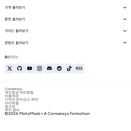
Smart Accounts Kit
에이전트 지갑
신규
가격 둘러보기
임베디드 지갑
Snaps
비트코인 가격
환전 둘러보기
MetaMask Connect
이더리움 가격
보상
신규
BTC를 USD로 환전
솔라나 가격
가이드 둘러보기
Snaps
보안
ETH를 USD로 환전
BTC 매수
시바이누 가격
USDT를 INR로 환전
콘텐츠 둘러보기
웹3 서비스
고객 지원
ETH 매수
페페 가격
비트코인 지갑
BTC를 USDT로 환전
SOL 매수
채용
테더 가격
솔라나 지갑
한국어
BTC를 INR로 환전
PEPE 매수
연락처
USDC 가격
최고의 암호화폐 카드
ETH를 USDT로 환전
USDT 매수
체인링크 가격
최고의 모바일 암호화폐 지갑
USDT를 PHP로 환전
USDC 매수
Polymarket이란?
BTC를 EUR로 환전
SHIB 매수
Consensys
암호화폐 세금 뉴스
개인정보 처리방침
이용약관
BNB 매수
기여자 라이선스 계약
암호화폐 매수 방법
사이트맵
접근성
비트코인 매도 방법
쿠키 관리
©2026 MetaMask • A Consensys Formation