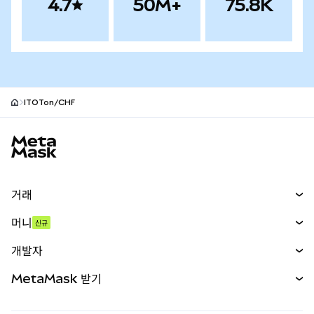
4.7
50M+
75.8K
ITOTon/CHF
MetaMask 사이트 바닥글
거래
스왑
머니
신규
예측 시장
신규
매수
개발자
무기한 선물
신규
카드
문서 보기
MetaMask 받기
실물자산
mUSD
신규
대시보드
Transaction Shield
수익 창출