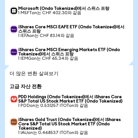
Microsoft (Ondo Tokenized)에서 스위스 프랑
1 MSFTon는 CHF 402.30와 같음
iShares Core MSCI EAFE ETF (Ondo Tokenized)에서
스위스 프랑
1 IEFAon는 CHF 83.14와 같음
iShares Core MSCI Emerging Markets ETF (Ondo
Tokenized)에서 스위스 프랑
1 IEMGon는 CHF 65.34와 같음
더 많은 변환 살펴보기
고급 자산 전환
PDD Holdings (Ondo Tokenized)에서 iShares Core
S&P Total US Stock Market ETF (Ondo Tokenized)
1 PDDon는 0.531257 ITOTon와 같음
iShares Gold Trust (Ondo Tokenized)에서 iShares
Core S&P Total US Stock Market ETF (Ondo
Tokenized)
1 IAUon는 0.468537 ITOTon와 같음