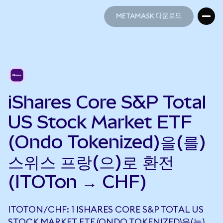
METAMASK 다운로드
METAMASK 다운로드
iShares Core S&P Total
US Stock Market ETF
(Ondo Tokenized)을(를)
스위스 프랑(으)로 환전
(ITOTon → CHF)
ITOTON/CHF: 1 ISHARES CORE S&P TOTAL US
STOCK MARKET ETF (ONDO TOKENIZED)은(는)