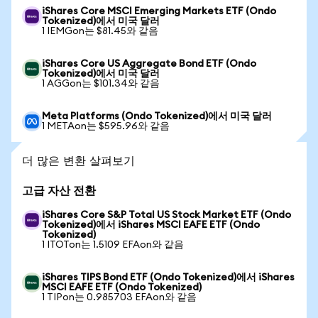
iShares Core MSCI Emerging Markets ETF (Ondo
Tokenized)에서 미국 달러
1 IEMGon는 $81.45와 같음
iShares Core US Aggregate Bond ETF (Ondo
Tokenized)에서 미국 달러
1 AGGon는 $101.34와 같음
Meta Platforms (Ondo Tokenized)에서 미국 달러
1 METAon는 $595.96와 같음
더 많은 변환 살펴보기
고급 자산 전환
iShares Core S&P Total US Stock Market ETF (Ondo
Tokenized)에서 iShares MSCI EAFE ETF (Ondo
Tokenized)
1 ITOTon는 1.5109 EFAon와 같음
iShares TIPS Bond ETF (Ondo Tokenized)에서 iShares
MSCI EAFE ETF (Ondo Tokenized)
1 TIPon는 0.985703 EFAon와 같음