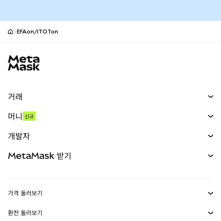
EFAon/ITOTon
MetaMask 사이트 바닥글
거래
스왑
머니
신규
예측 시장
신규
매수
개발자
무기한 선물
신규
카드
문서 보기
MetaMask 받기
실물자산
mUSD
신규
대시보드
Transaction Shield
수익 창출
Smart Accounts Kit
에이전트 지갑
신규
가격 둘러보기
임베디드 지갑
Snaps
비트코인 가격
환전 둘러보기
MetaMask Connect
이더리움 가격
보상
신규