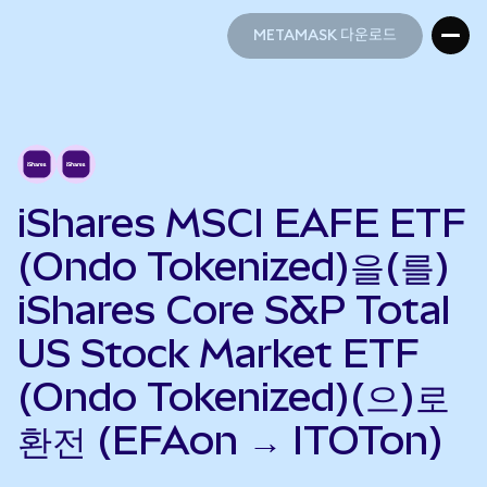
METAMASK 다운로드
METAMASK 다운로드
iShares MSCI EAFE ETF
(Ondo Tokenized)을(를)
iShares Core S&P Total
US Stock Market ETF
(Ondo Tokenized)(으)로
환전 (EFAon → ITOTon)