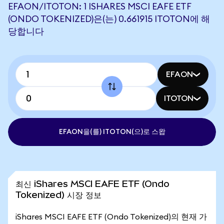
EFAON/ITOTON: 1 ISHARES MSCI EAFE ETF
(ONDO TOKENIZED)은(는) 0.661915 ITOTON에 해
당합니다
EFAON
ITOTON
EFAON을(를) ITOTON(으)로 스왑
최신 iShares MSCI EAFE ETF (Ondo
Tokenized) 시장 정보
iShares MSCI EAFE ETF (Ondo Tokenized)의 현재 가