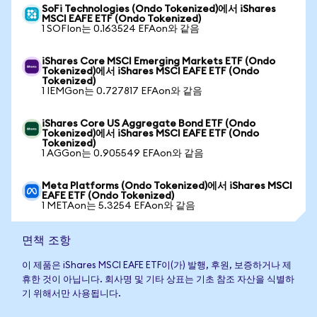
SoFi Technologies (Ondo Tokenized)에서 iShares
MSCI EAFE ETF (Ondo Tokenized)
1 SOFIon는 0.163524 EFAon와 같음
iShares Core MSCI Emerging Markets ETF (Ondo
Tokenized)에서 iShares MSCI EAFE ETF (Ondo
Tokenized)
1 IEMGon는 0.727817 EFAon와 같음
iShares Core US Aggregate Bond ETF (Ondo
Tokenized)에서 iShares MSCI EAFE ETF (Ondo
Tokenized)
1 AGGon는 0.905549 EFAon와 같음
Meta Platforms (Ondo Tokenized)에서 iShares MSCI
EAFE ETF (Ondo Tokenized)
1 METAon는 5.3254 EFAon와 같음
면책 조항
이 제품은 iShares MSCI EAFE ETF이(가) 발행, 후원, 보증하거나 제
휴한 것이 아닙니다. 회사명 및 기타 상표는 기초 참조 자산을 식별하
기 위해서만 사용됩니다.