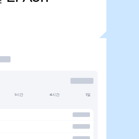
1시간
4시간
1일