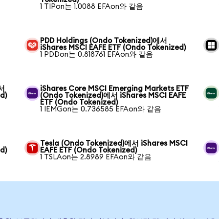
1 TIPon는 1.0088 EFAon와 같음
PDD Holdings (Ondo Tokenized)에서
iShares MSCI EAFE ETF (Ondo Tokenized)
1 PDDon는 0.818761 EFAon와 같음
에서
iShares Core MSCI Emerging Markets ETF
d)
(Ondo Tokenized)에서 iShares MSCI EAFE
ETF (Ondo Tokenized)
1 IEMGon는 0.736585 EFAon와 같음
Tesla (Ondo Tokenized)에서 iShares MSCI
d)
EAFE ETF (Ondo Tokenized)
1 TSLAon는 2.8989 EFAon와 같음