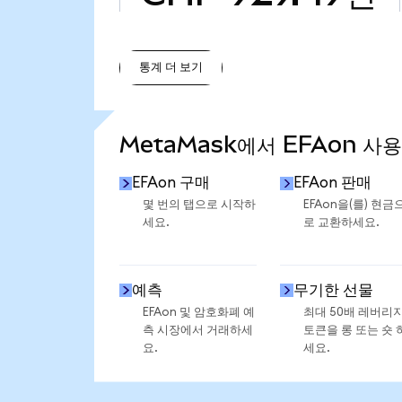
통계 더 보기
통계 더 보기
MetaMask에서 EFAon 사
EFAon 구매
EFAon 판매
몇 번의 탭으로 시작하
EFAon을(를) 현금
세요.
로 교환하세요.
예측
무기한 선물
EFAon 및 암호화폐 예
최대 50배 레버리
측 시장에서 거래하세
토큰을 롱 또는 숏 
요.
세요.