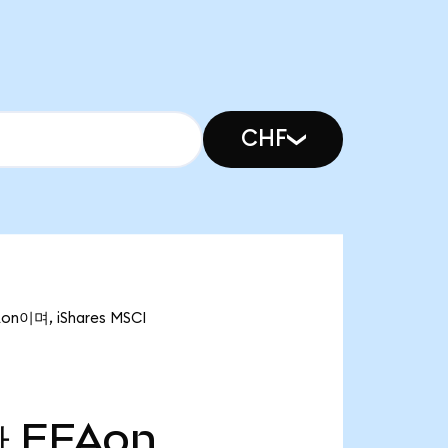
CHF
n이며, iShares MSCI
만
EFAon