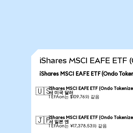
iShares MSCI EAFE ETF
iShares MSCI EAFE ETF (Ondo T
iShares MSCI EAFE ETF (Ondo Tokeniz
🇺🇸
서 미국 달러
1 EFAon는 $109.76와 같음
iShares MSCI EAFE ETF (Ondo Tokeniz
🇯🇵
서 일본 엔
1 EFAon는 ¥17,378.53와 같음