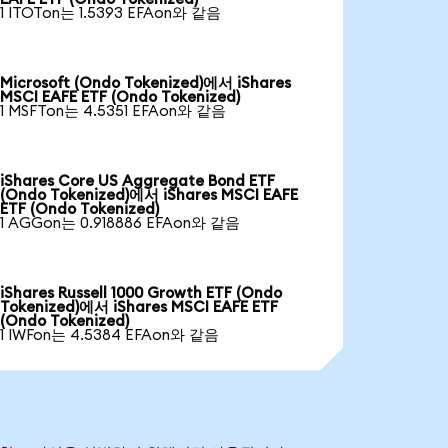
1 ITOTon는 1.5393 EFAon와 같음
Microsoft (Ondo Tokenized)에서 iShares
MSCI EAFE ETF (Ondo Tokenized)
1 MSFTon는 4.5351 EFAon와 같음
iShares Core US Aggregate Bond ETF
(Ondo Tokenized)에서 iShares MSCI EAFE
ETF (Ondo Tokenized)
1 AGGon는 0.918886 EFAon와 같음
iShares Russell 1000 Growth ETF (Ondo
Tokenized)에서 iShares MSCI EAFE ETF
(Ondo Tokenized)
1 IWFon는 4.5384 EFAon와 같음