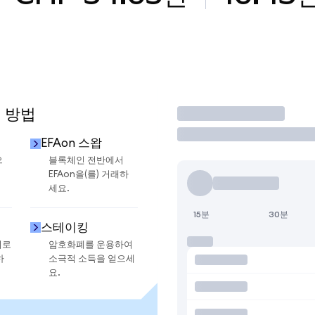
용 방법
거래
EFAon 스왑
으
블록체인 전반에서
EFAon을(를) 거래하
세요.
15분
30분
스테이킹
지로
암호화폐를 운용하여
하
소극적 소득을 얻으세
요.