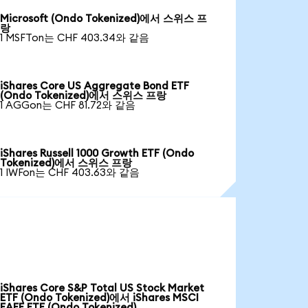
Microsoft (Ondo Tokenized)에서 스위스 프
랑
1 MSFTon는 CHF 403.34와 같음
iShares Core US Aggregate Bond ETF
(Ondo Tokenized)에서 스위스 프랑
1 AGGon는 CHF 81.72와 같음
iShares Russell 1000 Growth ETF (Ondo
Tokenized)에서 스위스 프랑
1 IWFon는 CHF 403.63와 같음
iShares Core S&P Total US Stock Market
ETF (Ondo Tokenized)에서 iShares MSCI
EAFE ETF (Ondo Tokenized)