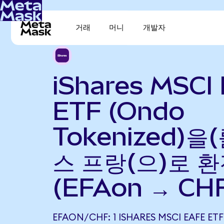
거래
머니
개발자
iShares MSCI
ETF (Ondo
Tokenized)을
스 프랑(으)로 
(EFAon → CH
EFAON/CHF: 1 ISHARES MSCI EAFE ET