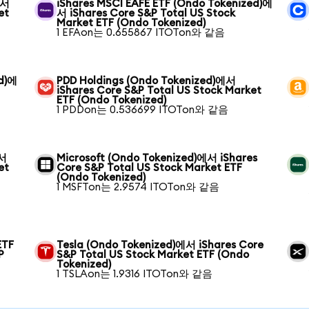
에서
iShares MSCI EAFE ETF (Ondo Tokenized)에
et
서 iShares Core S&P Total US Stock
Market ETF (Ondo Tokenized)
1 EFAon는 0.655867 ITOTon와 같음
ed)에
PDD Holdings (Ondo Tokenized)에서
iShares Core S&P Total US Stock Market
ETF (Ondo Tokenized)
1 PDDon는 0.536699 ITOTon와 같음
에서
Microsoft (Ondo Tokenized)에서 iShares
et
Core S&P Total US Stock Market ETF
(Ondo Tokenized)
1 MSFTon는 2.9574 ITOTon와 같음
ETF
Tesla (Ondo Tokenized)에서 iShares Core
P
S&P Total US Stock Market ETF (Ondo
Tokenized)
1 TSLAon는 1.9316 ITOTon와 같음