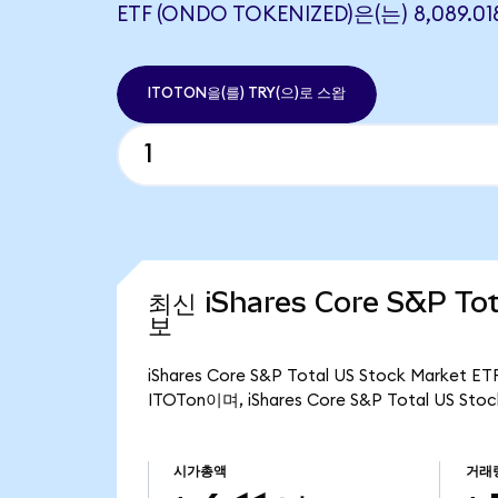
ETF (ONDO TOKENIZED)은(는) 8,089
ITOTON을(를) TRY(으)로 스왑
최신 iShares Core S&P Tot
보
iShares Core S&P Total US Stock Mark
ITOTon이며, iShares Core S&P Total US S
시가총액
거래