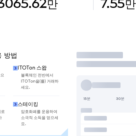
3065.62만
7.55만
용 방법
거래
ITOTon 스왑
금으
블록체인 전반에서
ITOTon을(를) 거래하
세요.
15분
30분
스테이킹
지로
암호화폐를 운용하여
하
소극적 소득을 얻으세
요.