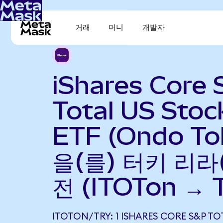
거래
머니
개발자
iShares Core
Total US Stoc
ETF (Ondo To
을(를) 터키 리라
전 (ITOTon → 
ITOTON/TRY: 1 ISHARES CORE S&P T