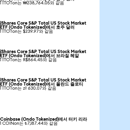
1 ITOTon는 ₩238,764.05와 같음
iShares Core S&P Total US Stock Market

ETF (Ondo Tokenized)에서 호주 달러
1 ITOTon는 $239.97와 같음
iShares Core S&P Total US Stock Market

ETF (Ondo Tokenized)에서 브라질 헤알
1 ITOTon는 R$864.45와 같음
iShares Core S&P Total US Stock Market

ETF (Ondo Tokenized)에서 폴란드 즐로티
1 ITOTon는 zł 630.07와 같음
Coinbase (Ondo Tokenized)에서 터키 리라
1 COINon는 ₺7,187.44와 같음