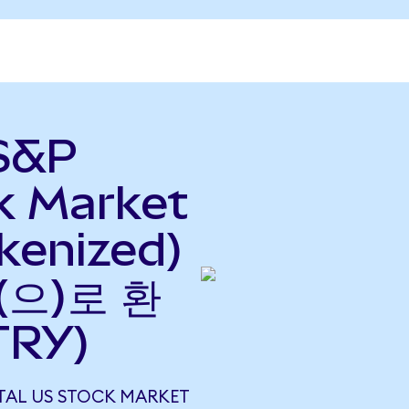
 S&P
k Market
kenized)
(으)로 환
TRY)
OTAL US STOCK MARKET