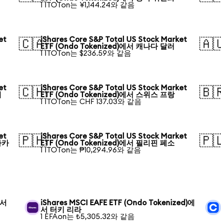
1 ITOTon는 ¥1,144.24와 같음
et
iShares Core S&P Total US Stock Market
🇨🇦
🇦
ETF (Ondo Tokenized)에서 캐나다 달러
1 ITOTon는 $236.59와 같음
et
iShares Core S&P Total US Stock Market
🇨🇭
🇧
러
ETF (Ondo Tokenized)에서 스위스 프랑
1 ITOTon는 CHF 137.03와 같음
et
iShares Core S&P Total US Stock Market
🇵🇭
🇵
타카
ETF (Ondo Tokenized)에서 필리핀 페소
1 ITOTon는 ₱10,294.96와 같음
에서
iShares MSCI EAFE ETF (Ondo Tokenized)에
서 터키 리라
1 EFAon는 ₺5,305.32와 같음