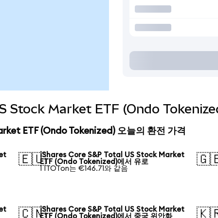
l US Stock Market ETF (Ondo Toke
 Market ETF (Ondo Tokenized) 오늘의 환전 가격
et
iShares Core S&P Total US Stock Market
🇪🇺
🇬
ETF (Ondo Tokenized)에서 유로
1 ITOTon는 €146.71와 같음
et
iShares Core S&P Total US Stock Market
🇨🇳
🇰
ETF (Ondo Tokenized)에서 중국 위안화