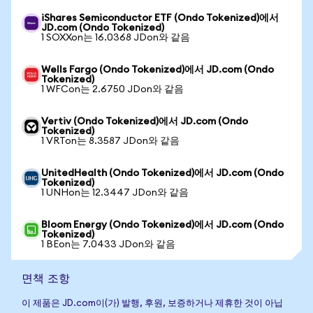
iShares Semiconductor ETF (Ondo Tokenized)에서
JD.com (Ondo Tokenized)
1 SOXXon는 16.0368 JDon와 같음
Wells Fargo (Ondo Tokenized)에서 JD.com (Ondo
Tokenized)
1 WFCon는 2.6750 JDon와 같음
Vertiv (Ondo Tokenized)에서 JD.com (Ondo
Tokenized)
1 VRTon는 8.3587 JDon와 같음
UnitedHealth (Ondo Tokenized)에서 JD.com (Ondo
Tokenized)
1 UNHon는 12.3447 JDon와 같음
Bloom Energy (Ondo Tokenized)에서 JD.com (Ondo
Tokenized)
1 BEon는 7.0433 JDon와 같음
면책 조항
이 제품은 JD.com이(가) 발행, 후원, 보증하거나 제휴한 것이 아닙