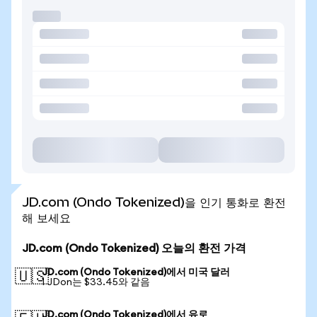
JD.com (Ondo Tokenized)을 인기 통화로 환전
해 보세요
JD.com (Ondo Tokenized) 오늘의 환전 가격
JD.com (Ondo Tokenized)에서 미국 달러
🇺🇸
1 JDon는 $33.45와 같음
JD.com (Ondo Tokenized)에서 유로