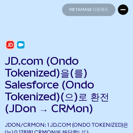
METAMASK 다운로드
METAMASK 다운로드
JD.com (Ondo
Tokenized)을(를)
Salesforce (Ondo
Tokenized)(으)로 환전
(JDon → CRMon)
JDON/CRMON: 1 JD.COM (ONDO TOKENIZED)은
(는) 0.178181 CRMON에 해당합니다