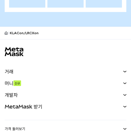
KLACon/LRCXon
MetaMask 사이트 바닥글
거래
스왑
머니
신규
예측 시장
신규
매수
개발자
무기한 선물
신규
카드
문서 보기
MetaMask 받기
실물자산
mUSD
신규
대시보드
Transaction Shield
수익 창출
Smart Accounts Kit
에이전트 지갑
신규
가격 둘러보기