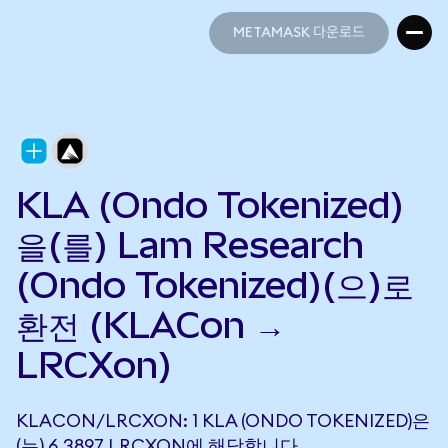
METAMASK 다운로드
METAMASK 다운로드
KLA (Ondo Tokenized)
을(를) Lam Research
(Ondo Tokenized)(으)로
환전 (KLACon →
LRCXon)
KLACON/LRCXON: 1 KLA (ONDO TOKENIZED)은
(는) 6.3897 LRCXON에 해당합니다