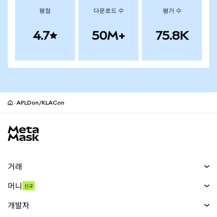
평점
다운로드 수
평가 수
4.7
50M+
75.8K
APLDon/KLACon
MetaMask 사이트 바닥글
거래
스왑
머니
신규
예측 시장
신규
매수
개발자
무기한 선물
신규
카드
문서 보기