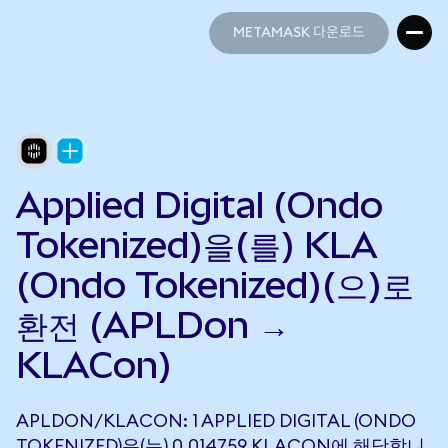
METAMASK 다운로드
METAMASK 다운로드
Applied Digital (Ondo
Tokenized)을(를) KLA
(Ondo Tokenized)(으)로
환전 (APLDon →
KLACon)
APLDON/KLACON: 1 APPLIED DIGITAL (ONDO
TOKENIZED)은(는) 0.014759 KLACON에 해당합니