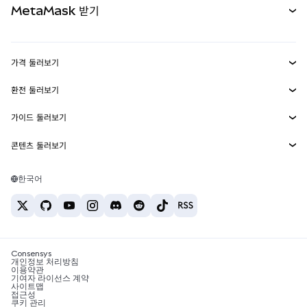
MetaMask 받기
실물자산
mUSD
신규
대시보드
Transaction Shield
수익 창출
Smart Accounts Kit
에이전트 지갑
신규
가격 둘러보기
임베디드 지갑
Snaps
비트코인 가격
환전 둘러보기
MetaMask Connect
이더리움 가격
보상
신규
BTC를 USD로 환전
솔라나 가격
가이드 둘러보기
Snaps
보안
ETH를 USD로 환전
BTC 매수
시바이누 가격
USDT를 INR로 환전
콘텐츠 둘러보기
웹3 서비스
고객 지원
ETH 매수
페페 가격
비트코인 지갑
BTC를 USDT로 환전
SOL 매수
채용
테더 가격
솔라나 지갑
한국어
BTC를 INR로 환전
PEPE 매수
연락처
USDC 가격
최고의 암호화폐 카드
ETH를 USDT로 환전
USDT 매수
체인링크 가격
최고의 모바일 암호화폐 지갑
USDT를 PHP로 환전
USDC 매수
Polymarket이란?
BTC를 EUR로 환전
SHIB 매수
Consensys
암호화폐 세금 뉴스
개인정보 처리방침
이용약관
BNB 매수
기여자 라이선스 계약
암호화폐 매수 방법
사이트맵
접근성
비트코인 매도 방법
쿠키 관리