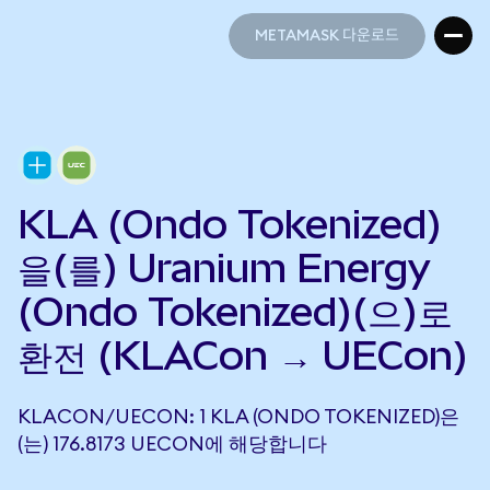
METAMASK 다운로드
METAMASK 다운로드
KLA (Ondo Tokenized)
을(를) Uranium Energy
(Ondo Tokenized)(으)로
환전 (KLACon → UECon)
KLACON/UECON: 1 KLA (ONDO TOKENIZED)은
(는) 176.8173 UECON에 해당합니다