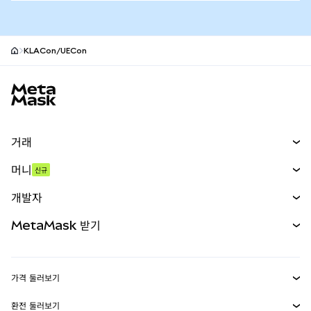
KLACon/UECon
MetaMask 사이트 바닥글
거래
스왑
머니
신규
예측 시장
신규
매수
개발자
무기한 선물
신규
카드
문서 보기
MetaMask 받기
실물자산
mUSD
신규
대시보드
Transaction Shield
수익 창출
Smart Accounts Kit
에이전트 지갑
신규
가격 둘러보기
임베디드 지갑
Snaps
비트코인 가격
환전 둘러보기