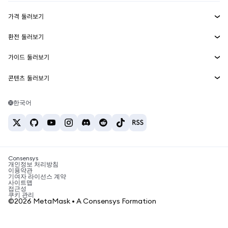
수익 창출
Smart Accounts Kit
에이전트 지갑
신규
가격 둘러보기
임베디드 지갑
Snaps
비트코인 가격
환전 둘러보기
MetaMask Connect
이더리움 가격
보상
신규
BTC를 USD로 환전
솔라나 가격
가이드 둘러보기
Snaps
보안
ETH를 USD로 환전
BTC 매수
시바이누 가격
USDT를 INR로 환전
콘텐츠 둘러보기
웹3 서비스
고객 지원
ETH 매수
페페 가격
비트코인 지갑
BTC를 USDT로 환전
SOL 매수
채용
테더 가격
솔라나 지갑
한국어
BTC를 INR로 환전
PEPE 매수
연락처
USDC 가격
최고의 암호화폐 카드
ETH를 USDT로 환전
USDT 매수
체인링크 가격
최고의 모바일 암호화폐 지갑
USDT를 PHP로 환전
USDC 매수
Polymarket이란?
BTC를 EUR로 환전
SHIB 매수
Consensys
암호화폐 세금 뉴스
개인정보 처리방침
이용약관
BNB 매수
기여자 라이선스 계약
암호화폐 매수 방법
사이트맵
접근성
비트코인 매도 방법
쿠키 관리
©2026 MetaMask • A Consensys Formation