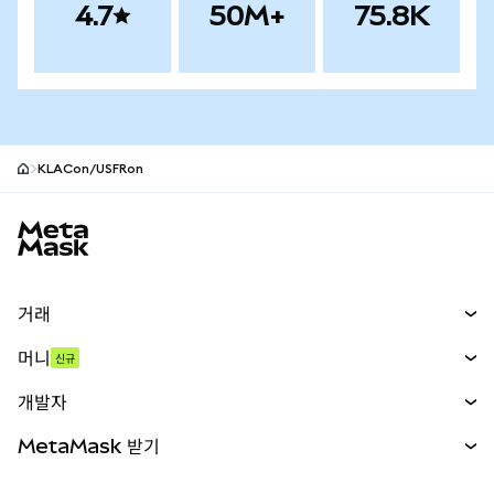
4.7
50M+
75.8K
KLACon/USFRon
MetaMask 사이트 바닥글
거래
스왑
머니
신규
예측 시장
신규
매수
개발자
무기한 선물
신규
카드
문서 보기
MetaMask 받기
실물자산
mUSD
신규
대시보드
Transaction Shield