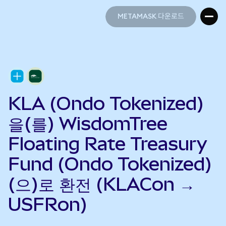
METAMASK 다운로드
METAMASK 다운로드
KLA (Ondo Tokenized)
을(를) WisdomTree
Floating Rate Treasury
Fund (Ondo Tokenized)
(으)로 환전 (KLACon →
USFRon)