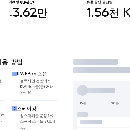
거래량
(24시간)
유통 중인 공급량
৳3.62만
1.56천
사용 방법
거래
KWEBon 스왑
금
블록체인 전반에서
KWEBon을(를) 거래
하세요.
15분
30분
스테이킹
지로
암호화폐를 운용하여
하
소극적 소득을 얻으세
요.