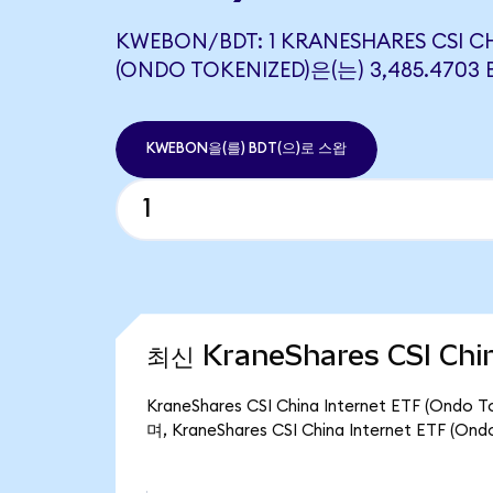
KWEBON/BDT: 1 KRANESHARES CSI CH
(ONDO TOKENIZED)은(는) 3,485.47
KWEBON을(를) BDT(으)로 스왑
최신 KraneShares CSI Chi
KraneShares CSI China Internet ETF (
며, KraneShares CSI China Internet ETF