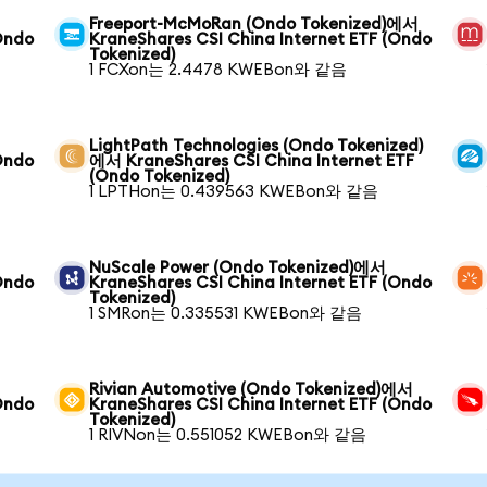
Freeport-McMoRan (Ondo Tokenized)에서
Ondo
KraneShares CSI China Internet ETF (Ondo
Tokenized)
1 FCXon는 2.4478 KWEBon와 같음
LightPath Technologies (Ondo Tokenized)
Ondo
에서 KraneShares CSI China Internet ETF
(Ondo Tokenized)
1 LPTHon는 0.439563 KWEBon와 같음
NuScale Power (Ondo Tokenized)에서
Ondo
KraneShares CSI China Internet ETF (Ondo
Tokenized)
1 SMRon는 0.335531 KWEBon와 같음
Rivian Automotive (Ondo Tokenized)에서
Ondo
KraneShares CSI China Internet ETF (Ondo
Tokenized)
1 RIVNon는 0.551052 KWEBon와 같음