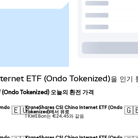
 Internet ETF (Ondo Tokenized)을
ETF (Ondo Tokenized) 오늘의 환전 가격
Ondo
KraneShares CSI China Internet ETF (Ondo
🇪🇺
🇬
Tokenized)에서 유로
1 KWEBon는 €24.45와 같음
Ondo
KraneShares CSI China Internet ETF (Ondo