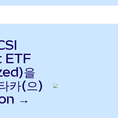
CSI
t ETF
zed)을
타카(으)
on →