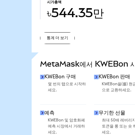
시가총액
৳544.35만
통계 더 보기
통계 더 보기
MetaMask에서 KWEBon 
KWEBon 구매
KWEBon 판매
몇 번의 탭으로 시작하
KWEBon을(를) 현
세요.
으로 교환하세요.
예측
무기한 선물
KWEBon 및 암호화폐
최대 50배 레버리
예측 시장에서 거래하
토큰을 롱 또는 숏 
세요.
세요.