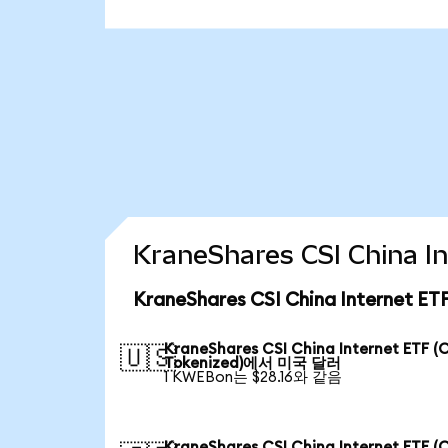
KraneShares CSI China
KraneShares CSI China Internet 
KraneShares CSI China Internet ETF (
🇺🇸
Tokenized)에서 미국 달러
1 KWEBon는 $28.16와 같음
KraneShares CSI China Internet ETF (